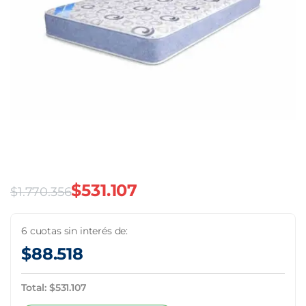
$
531.107
$
1.770.356
El
El
precio
precio
6 cuotas sin interés de:
$
88.518
original
actual
era:
es:
Total:
$
531.107