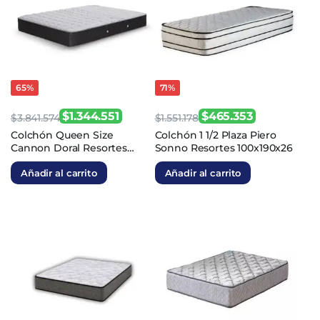
65%
71%
$
1.344.551
$
465.353
$
3.841.574
$
1.551.178
El
El
El
El
Colchón Queen Size
Colchón 1 1/2 Plaza Piero
Cannon Doral Resortes
Sonno Resortes 100x190x26
precio
precio
precio
precio
Continuo 160x200x27
original
actual
original
actual
Añadir al carrito
Añadir al carrito
era:
es:
era:
es:
$3.841.574.
$1.344.551.
$1.551.178.
$465.353.