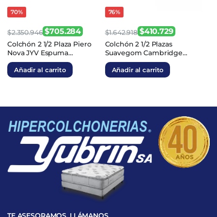
70%
76%
$
705.284
$
410.729
$
2.350.946
$
1.642.918
El
El
El
El
Colchón 2 1/2 Plaza Piero
Colchón 2 1/2 Plazas
Nova JYV Espuma
Suavegom Cambridge
precio
precio
precio
precio
140x190x27
Espuma 140x190x23
original
actual
original
actual
Añadir al carrito
Añadir al carrito
era:
es:
era:
es:
$2.350.946.
$705.284.
$1.642.918.
$410.729.
TE ASESORAMOS, LLÁMANOS