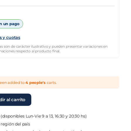
n un pago
s y cuotas
s son de carácter ilustrativo y pueden presentar variaciones en
inaciones respecto al producto final.
been added to
4 people's
carts.
ir al carrito
(disponibles Lun-Vie 9 a 13, 16:30 y 20:30 hs)
 región del país