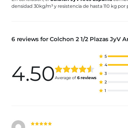
densidad 30kg/m³ y resistencia de hasta 110 kg por p
6 reviews for
Colchon 2 1/2 Plazas JyV 
5
4.50
4
Valorad
6
3
con
4.50
Average of
6 reviews
2
de 5 en
1
base a
valoraciones
de
clientes
Valorado