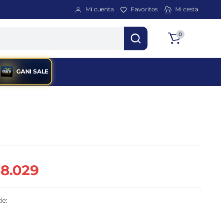
Mi cuenta
Favoritos
Mi cesta
Total
0
$
0
GANI SALE
8.029
de: