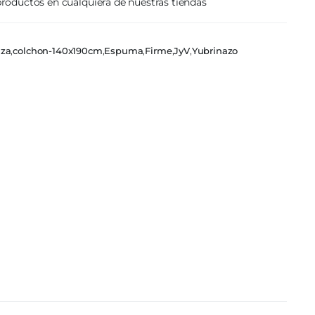
roductos en cualquiera de nuestras tiendas
aza
,
colchon-140x190cm
,
Espuma
,
Firme
,
JyV
,
Yubrinazo