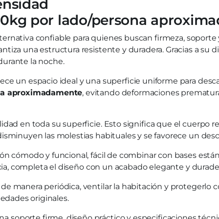
ensidad
110kg por lado/persona aproxim
ternativa confiable para quienes buscan firmeza, soporte
rantiza una estructura resistente y duradera. Gracias a s
durante la noche.
frece un espacio ideal y una superficie uniforme para desc
ona aproximadamente
, evitando deformaciones prematur
dad en toda su superficie. Esto significa que el cuerpo r
disminuyen las molestias habituales y se favorece un des
ón cómodo y funcional, fácil de combinar con bases están
ncia, completa el diseño con un acabado elegante y durade
de manera periódica, ventilar la habitación y protegerlo
iedades originales.
a soporte firme, diseño práctico y especificaciones técni