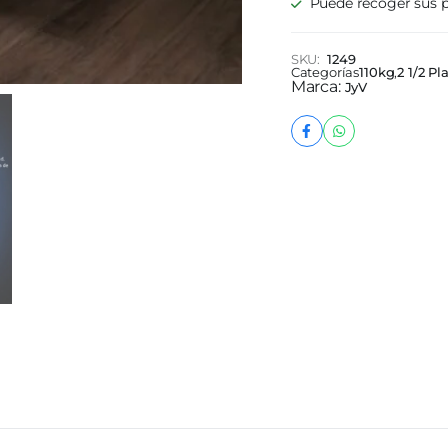
Puede recoger sus p
140x190x28
quantity
SKU:
1249
Categorías
110kg
,
2 1/2 Pl
Marca:
JyV