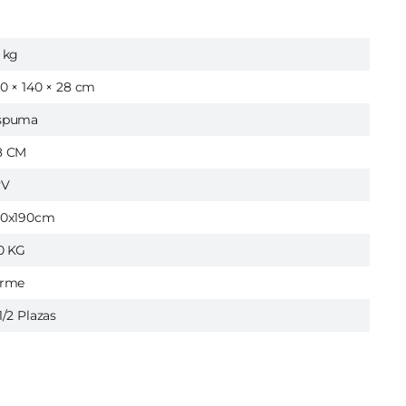
 kg
90 × 140 × 28 cm
spuma
8 CM
yV
40x190cm
10 KG
irme
1/2 Plazas