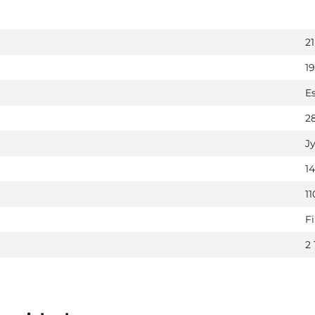
21
1
E
2
J
1
1
F
2 