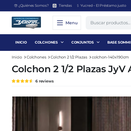
¿Quiénes Somos?
Tiendas
Yucred – El Préstamo justo
Menu
INICIO
COLCHONES
CONJUNTOS
BASE SOMMI
Inicio
Colchones
Colchon 2 1/2 Plazas
colchon-140x190cm
Colchon 2 1/2 Plazas Jy
Valorado
6
6
reviews
con
4.50
de 5 en
base a
valoraciones
de
clientes