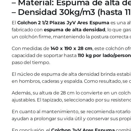
– Material: Espuma de alta d
– Densidad 30kg/m3 (hasta 
El
Colchon 2 1/2 Plazas JyV Ares Espuma
es una al
fabricado con
espuma de alta densidad
, lo que ga
un colchón firme, manteniendo la postura correcta 
Con medidas de
140 x 190 x 28 cm
, este colchón o
capacidad de soportar hasta
110 kg por lado/pers
paso del tiempo.
El núcleo de espuma de alta densidad brinda estabili
en hombros, caderas y espalda. Como resultado, se 
Además, su altura de 28 cm lo convierte en un colch
ajustables. El tapizado, seleccionado por su resiste
En cuanto al mantenimiento, se recomienda rotarlo 
ayudan a prolongar su vida útil y conservar sus prop
En conclusión, el
Colchon JyV Ares Espuma
combin