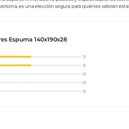
ersona, es una elección segura para quienes valoran estab
Ares Espuma 140x190x28
3
3
o
0
0
0