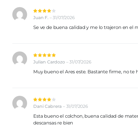
Valorado
con
4
de
Juan F.
–
31/07/2026
5
Se ve de buena calidad y me lo trajeron en e
Valorado
con
5
de 5
Julian Cardozo
–
31/07/2026
Muy bueno el Ares este. Bastante firme, no te 
Valorado
con
4
de
Dani Cabrera
–
31/07/2026
5
Esta bueno el colchon, buena calidad de materi
descansas re bien