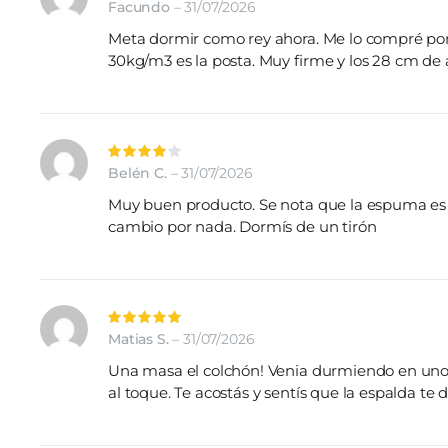
con
5
de 5
Facundo
–
31/07/2026
Meta dormir como rey ahora. Me lo compré por
30kg/m3 es la posta. Muy firme y los 28 cm de 
Valorado
con
4
de
Belén C.
–
31/07/2026
5
Muy buen producto. Se nota que la espuma es de
cambio por nada. Dormís de un tirón
Valorado
con
5
de 5
Matias S.
–
31/07/2026
Una masa el colchón! Venia durmiendo en uno 
al toque. Te acostás y sentís que la espalda te 