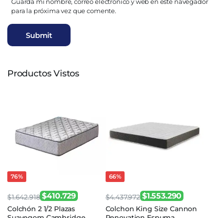
Guarda mi nombre, correo electrónico y web en este navegador
para la próxima vez que comente.
Productos Vistos
76%
66%
$
410.729
$
1.553.290
$
1.642.918
$
4.437.972
El
El
El
El
Colchón 2 1/2 Plazas
Colchon King Size Cannon
Suavegom Cambridge
Renovation Espuma