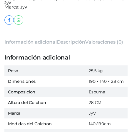
JyV
Marca:
JyV
Información adicional
Descripción
Valoraciones (0)
Información adicional
Peso
25,5 kg
Dimensiones
190 × 140 × 28 cm
Composicion
Espuma
Altura del Colchon
28 CM
Marca
JyV
Medidas del Colchon
140x190cm