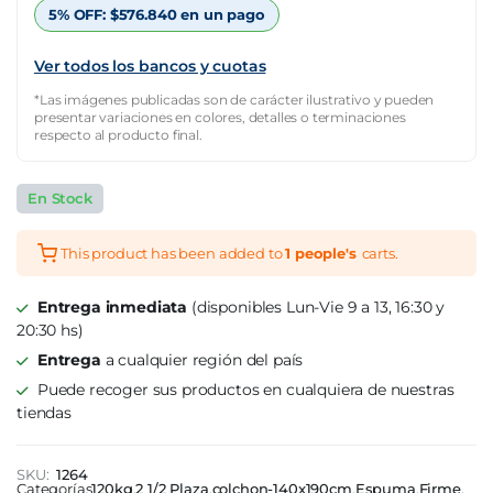
$1.734.857.
$607.200.
5% OFF:
$
576.840
en un pago
Ver todos los bancos y cuotas
*Las imágenes publicadas son de carácter ilustrativo y pueden
presentar variaciones en colores, detalles o terminaciones
respecto al producto final.
En Stock
This product has been added to
1 people's
carts.
Entrega inmediata
(disponibles Lun-Vie 9 a 13, 16:30 y
20:30 hs)
Entrega
a cualquier región del país
Puede recoger sus productos en cualquiera de nuestras
tiendas
SKU:
1264
Categorías
120kg
,
2 1/2 Plaza
,
colchon-140x190cm
,
Espuma
,
Firme
,