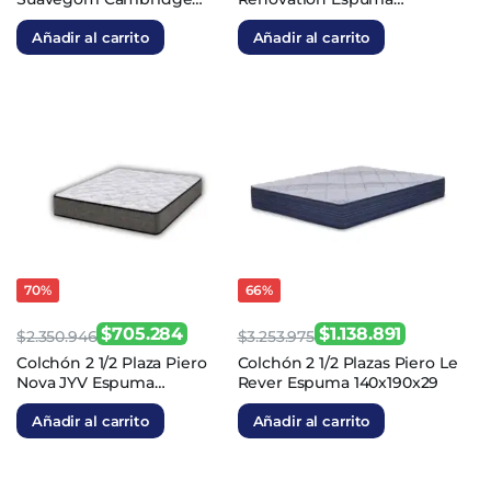
precio
precio
precio
precio
Espuma 140x190x23
180x200x26
original
actual
original
actual
Añadir al carrito
Añadir al carrito
era:
es:
era:
es:
$1.642.918.
$410.729.
$4.437.972.
$1.553.290.
70%
66%
$
705.284
$
1.138.891
$
2.350.946
$
3.253.975
El
El
El
El
Colchón 2 1/2 Plaza Piero
Colchón 2 1/2 Plazas Piero Le
Nova JYV Espuma
Rever Espuma 140x190x29
precio
precio
precio
precio
140x190x27
original
actual
original
actual
Añadir al carrito
Añadir al carrito
era:
es:
era:
es:
$2.350.946.
$705.284.
$3.253.975.
$1.138.891.