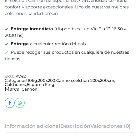
El colchón Cannon de espuma de Alta Densidad combina
confort y soporte excepcionales. Uno de nuestros mejores
colchones calidad-precio
Entrega inmediata
(disponibles Lun-Vie 9 a 13, 16:30 y
20:30 hs)
Entrega
a cualquier región del país
Puede recoger sus productos en cualquiera de nuestras
tiendas
SKU:
4742
Categorías
110kg
,
200x200
,
Cannon
,
colchon 200x200cm
,
Colchones
,
Espuma
,
King
Marca:
Cannon
Información adicional
Descripción
Valoraciones (0)