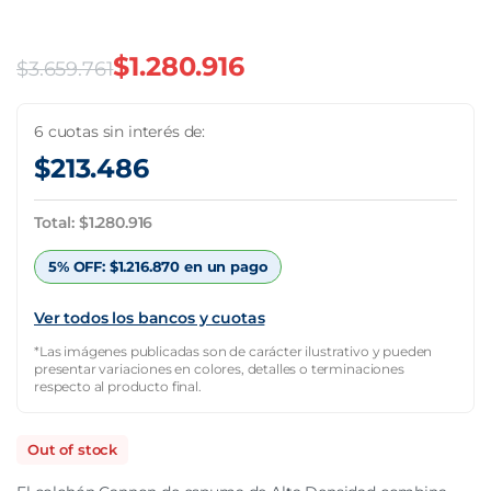
$
1.280.916
$
3.659.761
El
El
precio
precio
6 cuotas sin interés de:
$
213.486
original
actual
era:
es:
Total:
$
1.280.916
$3.659.761.
$1.280.916.
5% OFF:
$
1.216.870
en un pago
Ver todos los bancos y cuotas
*Las imágenes publicadas son de carácter ilustrativo y pueden
presentar variaciones en colores, detalles o terminaciones
respecto al producto final.
Out of stock