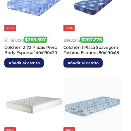
76%
65%
$
365.307
$
207.275
$
1.461.230
$
592.214
El
El
El
El
Colchón 2 1/2 Plazas Piero
Colchón 1 Plaza Suavegom
Body Espuma 140x190x20
Fashion Espuma 80x190x18
precio
precio
precio
precio
original
actual
original
actual
Añadir al carrito
Añadir al carrito
era:
es:
era:
es:
$1.461.230.
$365.307.
$592.214.
$207.275.
76%
66%