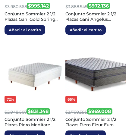
$
995.142
$
972.136
$
3.980.568
$
3.888.545
El
El
El
El
Conjunto Sommier 2 1/2
Conjunto Sommier 2 1/2
Plazas Gani Gold Spring
Plazas Gani Angelus
precio
precio
precio
precio
Resortes 140×190
Espuma 140×190
original
actual
original
actual
Añadir al carrito
Añadir al carrito
era:
es:
era:
es:
$3.980.568.
$995.142.
$3.888.545.
$972.136.
72%
66%
$
831.348
$
969.008
$
2.948.507
$
2.768.595
El
El
El
El
Conjunto Sommier 2 1/2
Conjunto Sommier 2 1/2
Plazas Piero Meditare
Plazas Piero Fleur Euro
precio
precio
precio
precio
Espuma 140x190x23
Espuma 140x190x26
original
actual
original
actual