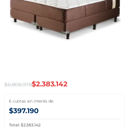
$
2.383.142
$
6.808.978
El
El
precio
precio
6 cuotas sin interés de:
$
397.190
original
actual
era:
es:
Total:
$
2.383.142