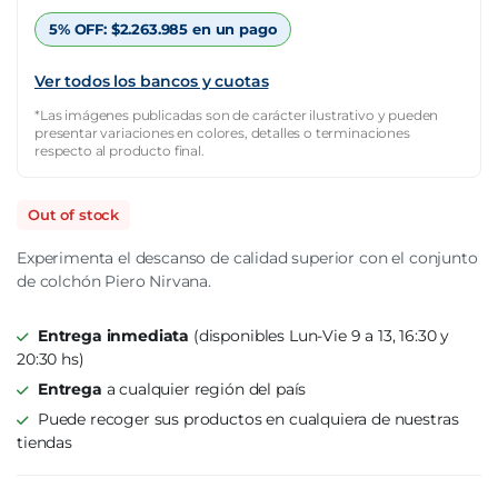
$6.808.978.
$2.383.142.
5% OFF:
$
2.263.985
en un pago
Ver todos los bancos y cuotas
*Las imágenes publicadas son de carácter ilustrativo y pueden
presentar variaciones en colores, detalles o terminaciones
respecto al producto final.
Out of stock
Experimenta el descanso de calidad superior con el conjunto
de colchón Piero Nirvana.
Entrega inmediata
(disponibles Lun-Vie 9 a 13, 16:30 y
20:30 hs)
Entrega
a cualquier región del país
Puede recoger sus productos en cualquiera de nuestras
tiendas