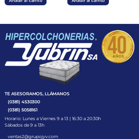
Añadir al carrito
Añadir al carrito
era:
es:
era:
es:
$2.948.507.
$831.348.
$2.768.595.
$969.008.
TE ASESORAMOS, LLÁMANOS
(0381) 4530300
(0381) 5058161
Horario: Lunes a Viernes 9 a 13 | 16:30 a 20:30h
Sábados de 9 a 13h
ventas2@grupojyv.com