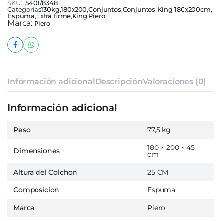
SKU:
5401/8348
Categorías
130kg
,
180x200
,
Conjuntos
,
Conjuntos King 180x200cm
,
Espuma
,
Extra firme
,
King
,
Piero
Marca:
Piero
Información adicional
Descripción
Valoraciones (0)
Información adicional
Peso
77,5 kg
180 × 200 × 45
Dimensiones
cm
Altura del Colchon
25 CM
Composicion
Espuma
Marca
Piero