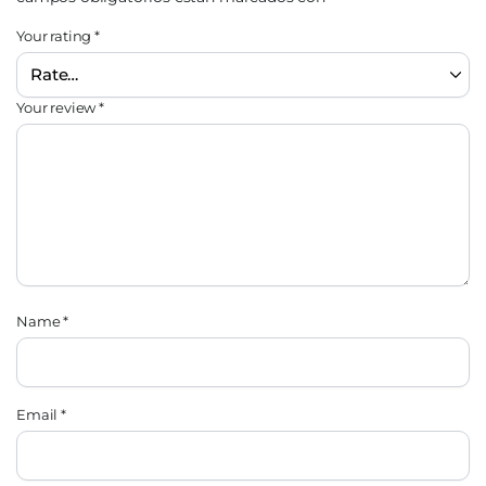
Your rating
*
Your review
*
Name
*
Email
*