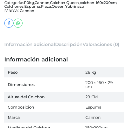
Categorías
110kg
,
Cannon
,
Colchon Queen
,
colchon-160x200cm
,
Colchones
,
Espuma
,
Plaza
,
Queen
,
Yubrinazo
Marca:
Cannon
Información adicional
Descripción
Valoraciones (0)
Información adicional
Peso
26 kg
200 × 160 × 29
Dimensiones
cm
Altura del Colchon
29 CM
Composicion
Espuma
Marca
Cannon
Medidas del Colchon
160x200cm