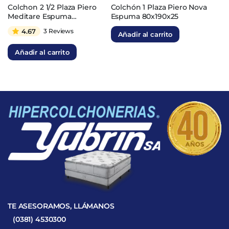
El
El
El
El
Colchon 2 1/2 Plaza Piero
Colchón 1 Plaza Piero Nova
Meditare Espuma
Espuma 80x190x25
precio
precio
precio
precio
140x190x23
original
actual
original
actual
4.67
3 Reviews
Añadir al carrito
era:
es:
era:
es:
Añadir al carrito
$2.022.542.
$505.635.
$1.212.368.
$363.710.
TE ASESORAMOS, LLÁMANOS
(0381) 4530300