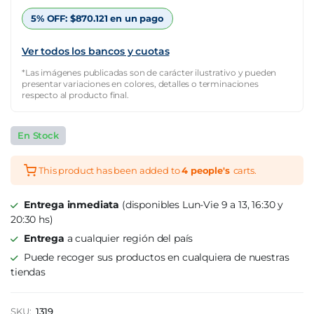
$3.053.057.
$915.917.
5% OFF:
$
870.121
en un pago
Ver todos los bancos y cuotas
*Las imágenes publicadas son de carácter ilustrativo y pueden
presentar variaciones en colores, detalles o terminaciones
respecto al producto final.
En Stock
This product has been added to
4 people's
carts.
Entrega inmediata
(disponibles Lun-Vie 9 a 13, 16:30 y
20:30 hs)
Entrega
a cualquier región del país
Puede recoger sus productos en cualquiera de nuestras
tiendas
SKU:
1319