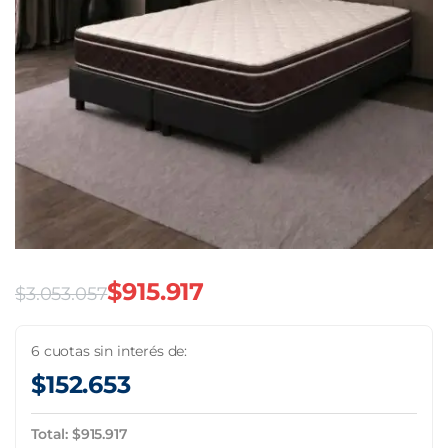
$
915.917
$
3.053.057
El
El
precio
precio
6 cuotas sin interés de:
$
152.653
original
actual
era:
es:
Total:
$
915.917