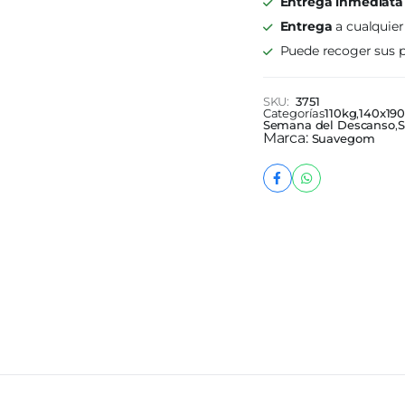
Entrega inmediata
Suavegom
Merit
Entrega
a cualquier
Espuma
Puede recoger sus p
140x190x24
quantity
SKU:
3751
Categorías
110kg
,
140x19
Semana del Descanso
,
Marca:
Suavegom