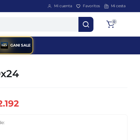
Mi cuenta
Favoritos
Mi cesta
Total
0
$
0
GANI SALE
0x24
2.192
de: