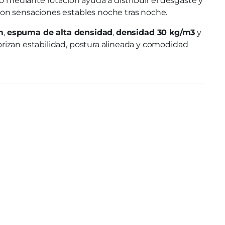
o mediante rotación ayuda a distribuir el desgaste y
con sensaciones estables noche tras noche.
m
,
espuma de alta densidad
,
densidad 30 kg/m3
y
rizan estabilidad, postura alineada y comodidad