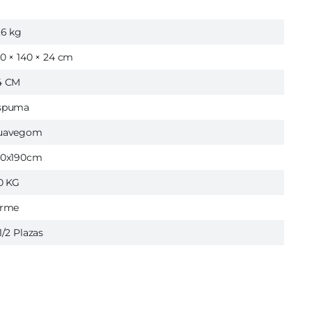
,6 kg
90 × 140 × 24 cm
4 CM
spuma
uavegom
40x190cm
10 KG
irme
1/2 Plazas