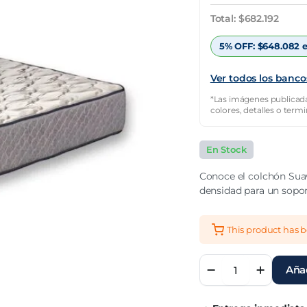
original
actual
Total:
$
682.192
era:
es:
5% OFF:
$
648.082
e
$1.949.121.
$682.192.
Ver todos los banco
*Las imágenes publicada
colores, detalles o term
En Stock
Conoce el colchón Sua
densidad para un sopor
This product has 
Colchón
Añad
2
1/2
Plaza