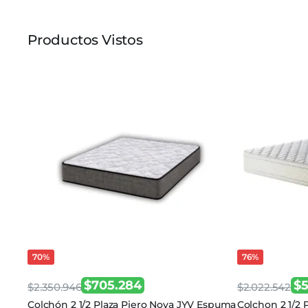
Productos Vistos
70%
76%
$
705.284
$
$
2.350.946
$
2.022.542
El
El
El
El
Colchón 2 1/2 Plaza Piero Nova JYV Espuma
Colchon 2 1/2 