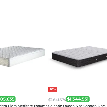
65%
505.635
$
1.344.551
$
3.841.574
El
El
Plaza Piero Meditare Espuma
Colchón Queen Size Cannon Doral