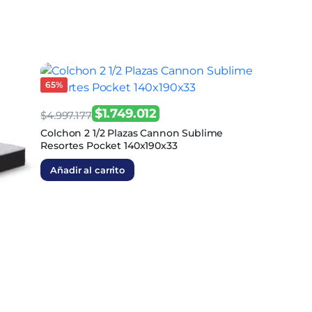
65%
$
1.749.012
$
4.997.177
El
El
Colchon 2 1/2 Plazas Cannon Sublime
Resortes Pocket 140x190x33
precio
precio
original
actual
Añadir al carrito
era:
es:
$4.997.177.
$1.749.012.