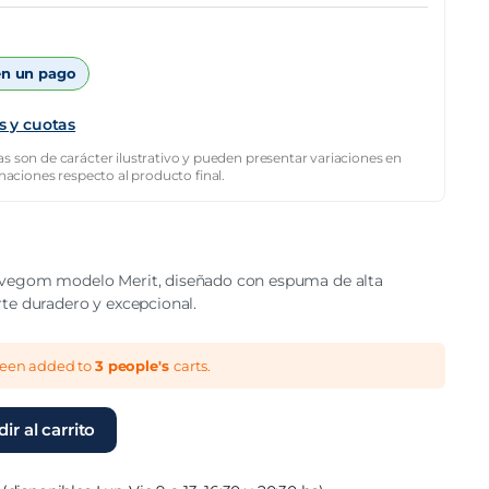
n un pago
s y cuotas
s son de carácter ilustrativo y pueden presentar variaciones en
inaciones respecto al producto final.
vegom modelo Merit, diseñado con espuma de alta
te duradero y excepcional.
been added to
3 people's
carts.
ir al carrito