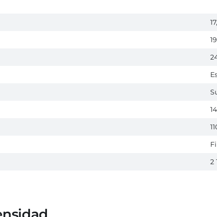
17
1
2
E
S
1
1
F
2 
ensidad