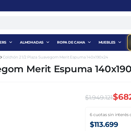
ERS
ALMOHADAS
ROPA DE CAMA
MUEBLES
Colchón 2 1/2 Plaza Suavegom Merit Espuma 140x190x24
vegom Merit Espuma 140x19
$
68
$
1.949.121
El
El
6 cuotas sin interés 
precio
precio
$
113.699