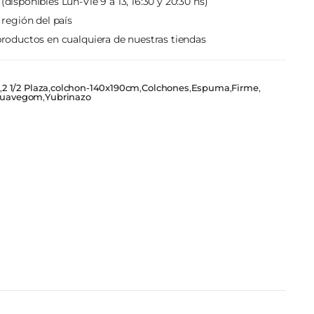
(disponibles Lun-Vie 9 a 13, 16:30 y 20:30 hs)
 región del país
roductos en cualquiera de nuestras tiendas
0
,
2 1/2 Plaza
,
colchon-140x190cm
,
Colchones
,
Espuma
,
Firme
,
Suavegom
,
Yubrinazo