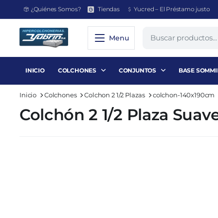
¿Quiénes Somos?
Tiendas
Yucred – El Préstamo justo
Menu
INICIO
COLCHONES
CONJUNTOS
BASE SOMMI
Inicio
Colchones
Colchon 2 1/2 Plazas
colchon-140x190cm
Colchón 2 1/2 Plaza Sua