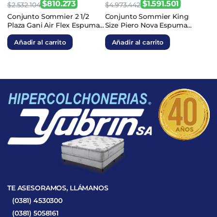
$
810.273
$
1.591.501
$
2.532.104
$
4.973.442
El
El
El
El
Conjunto Sommier 2 1/2
Conjunto Sommier King
Plaza Gani Air Flex Espuma
Size Piero Nova Espuma
precio
precio
precio
precio
140x190x22
200x200x25
original
actual
original
actual
Añadir al carrito
Añadir al carrito
era:
es:
era:
es:
$2.532.104.
$810.273.
$4.973.442.
$1.591.501.
TE ASESORAMOS, LLÁMANOS
(0381) 4530300
(0381) 5058161