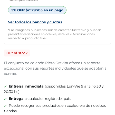
$7.170.081.
$2.294.426.
5% OFF:
$
2.179.705
en un pago
Ver todos los bancos y cuotas
*Las imágenes publicadas son de carácter ilustrativo y pueden
presentar variaciones en colores, detalles o terminaciones
respecto al producto final.
Out of stock
El conjunto de colchón Piero Gravita ofrece un soporte
excepcional con sus resortes individuales que se adaptan al
cuerpo.
Entrega inmediata
(disponibles Lun-Vie 9 a 13, 16:30 y
20:30 hs)
Entrega
a cualquier región del país
Puede recoger sus productos en cualquiera de nuestras
tiendas