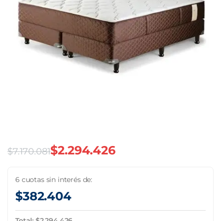
$
2.294.426
$
7.170.081
El
El
precio
precio
6 cuotas sin interés de:
$
382.404
original
actual
era:
es:
Total:
$
2.294.426