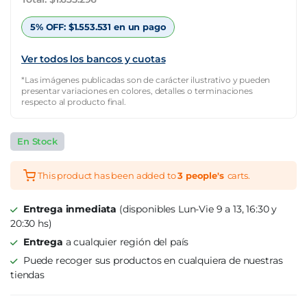
$5.110.301.
$1.635.296.
5% OFF:
$
1.553.531
en un pago
Ver todos los bancos y cuotas
*Las imágenes publicadas son de carácter ilustrativo y pueden
presentar variaciones en colores, detalles o terminaciones
respecto al producto final.
En Stock
This product has been added to
3 people's
carts.
Entrega inmediata
(disponibles Lun-Vie 9 a 13, 16:30 y
20:30 hs)
Entrega
a cualquier región del país
Puede recoger sus productos en cualquiera de nuestras
tiendas