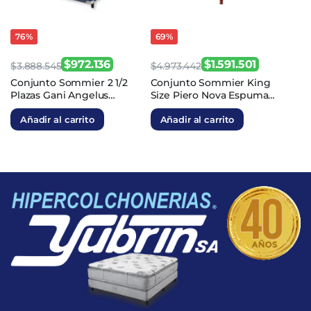
76%
69%
$
972.136
$
1.591.501
$
3.888.545
$
4.973.442
El
El
El
El
Conjunto Sommier 2 1/2
Conjunto Sommier King
Plazas Gani Angelus
Size Piero Nova Espuma
precio
precio
precio
precio
Espuma 140×190
200x200x25
original
actual
original
actual
Añadir al carrito
Añadir al carrito
era:
es:
era:
es:
$3.888.545.
$972.136.
$4.973.442.
$1.591.501.