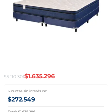
$
1.635.296
$
5.110.301
El
El
precio
precio
6 cuotas sin interés de:
$
272.549
original
actual
era:
es:
Total:
$
1.635.296