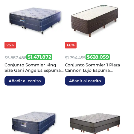
75%
66%
$
1.471.872
$
628.059
$
5.887.488
$
1.794.455
El
El
El
El
Conjunto Sommier King
Conjunto Sommier 1 Plaza
Size Gani Angelus Espuma
Cannon Lujo Espuma
precio
precio
precio
precio
200×200
80X190x20
original
actual
original
actual
Añadir al carrito
Añadir al carrito
era:
es:
era:
es:
$5.887.488.
$1.471.872.
$1.794.455.
$628.059.