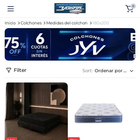
0
Inicio
Colchones
Medidas del colchon
180x200
Filter
Sort: