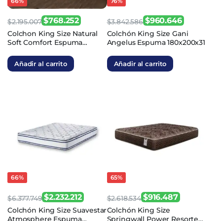
66%
76%
$
768.252
$
960.646
$
2.195.007
$
3.842.586
El
El
El
El
Colchon King Size Natural
Colchón King Size Gani
Soft Comfort Espuma
Angelus Espuma 180x200x31
precio
precio
precio
precio
180x200x28
original
actual
original
actual
Añadir al carrito
Añadir al carrito
era:
es:
era:
es:
$2.195.007.
$768.252.
$3.842.586.
$960.646.
66%
65%
$
2.232.212
$
916.487
$
6.377.749
$
2.618.534
El
El
El
El
Colchón King Size Suavestar
Colchón King Size
Atmosphere Espuma
Springwall Power Resorte
precio
precio
precio
precio