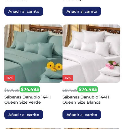
original
actual
original
actual
Añadir al carrito
Añadir al carrito
era:
es:
era:
es:
$112.667.
$95.767.
$112.667.
$95.767.
16%
16%
$
74.493
$
74.493
$
87.639
$
87.639
El
El
El
El
Sábanas Danubio 144H
Sábanas Danubio 144H
Queen Size Verde
Queen Size Blanca
precio
precio
precio
precio
original
actual
original
actual
Añadir al carrito
Añadir al carrito
era:
es:
era:
es:
$87.639.
$74.493.
$87.639.
$74.493.