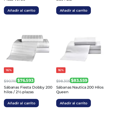
original
actual
original
actual
Añadir al carrito
Añadir al carrito
era:
es:
era:
es:
$64.364.
$54.709.
$112.667.
$95.767.
16%
16%
$
76.593
$
83.559
$
90.110
$
98.305
El
El
El
El
Sábanas Fiesta Dobby 200
Sábanas Nautica 200 Hilos
hilos / 2½ plazas
Queen
precio
precio
precio
precio
original
actual
original
actual
Añadir al carrito
Añadir al carrito
era:
es:
era:
es:
$90.110.
$76.593.
$98.305.
$83.559.