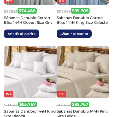
16%
16%
$
74.488
$
95.709
$
87.633
$
112.599
El
El
El
El
Sábanas Danubio Cotton
Sábanas Danubio Cotton
Bliss 144H Queen Size Gris
Bliss 144H King Size Celeste
precio
precio
precio
precio
original
actual
original
actual
Añadir al carrito
Añadir al carrito
era:
es:
era:
es:
$87.633.
$74.488.
$112.599.
$95.709.
15%
15%
$
95.767
$
95.767
$
112.667
$
112.667
El
El
El
El
Sábanas Danubio 144H King
Sábanas Danubio 144H King
Size Blanca
Size Beige
precio
precio
precio
precio