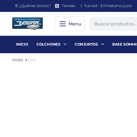
¿Quiénes Somos?
Tiendas
Yucred – El Préstamo justo
Menu
INICIO
COLCHONES
CONJUNTOS
BASE SOMMI
Inicio
Cart