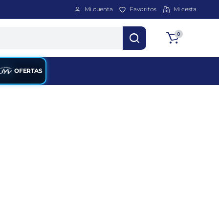
Mi cuenta
Favoritos
Mi cesta
Total
0
$
0
OFERTAS