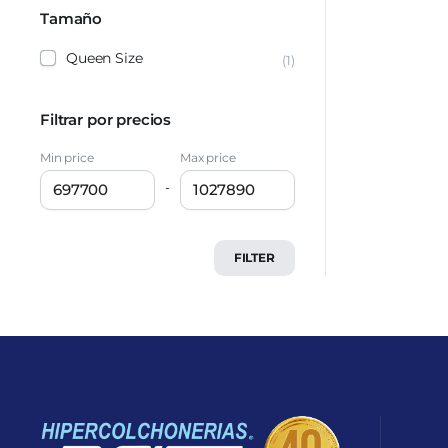
Tamaño
Queen Size
(1)
Filtrar por precios
Min price
Max price
-
FILTER