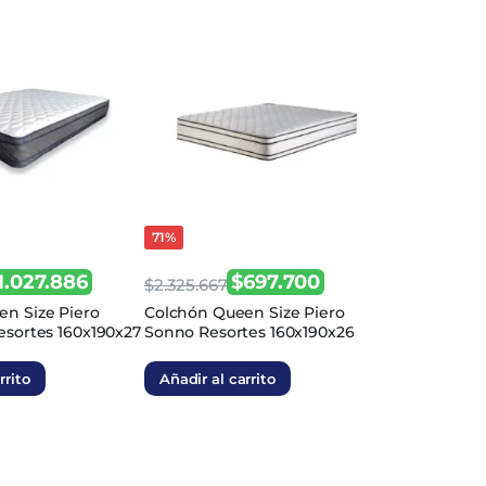
71%
1.027.886
$
697.700
$
2.325.667
El
El
n Size Piero
Colchón Queen Size Piero
esortes 160x190x27
Sonno Resortes 160x190x26
precio
precio
original
actual
rrito
Añadir al carrito
era:
es:
.
.
$2.325.667.
$697.700.