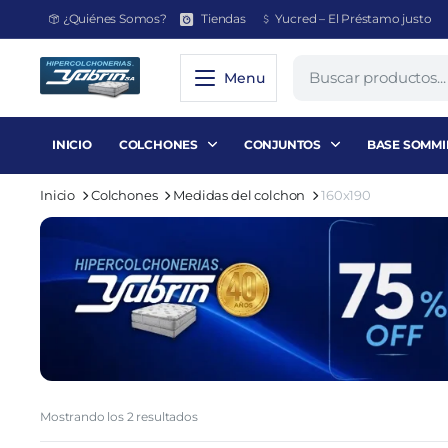
¿Quiénes Somos?
Tiendas
Yucred – El Préstamo justo
Menu
INICIO
COLCHONES
CONJUNTOS
BASE SOMMI
Inicio
Colchones
Medidas del colchon
160x190
Ordenado
Mostrando los 2 resultados
por