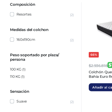
los
Composición
últimos
Resortes
(2)
Medidas del colchon
160x190cm
(2)
Peso soportado por plaza/
66%
persona
$
$
2.936.818
100 KG
(1)
El
El
Colchón Quee
110 KG
Bahia Euro R
(1)
precio
precio
original
actual
Añadir al ca
era:
es:
Sensación
$2.936.818
$1.027.886
Suave
(2)