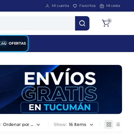
Mi cuenta
Favoritos
Mi cesta
Total
0
$
0
OFERTAS
:
Show: