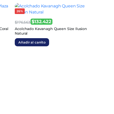
26%
$
132.422
$
176.563
El
El
Coral
Acolchado Kavanagh Queen Size Ilusion
Natural
precio
precio
original
actual
Añadir al carrito
era:
es:
$176.563.
$132.422.