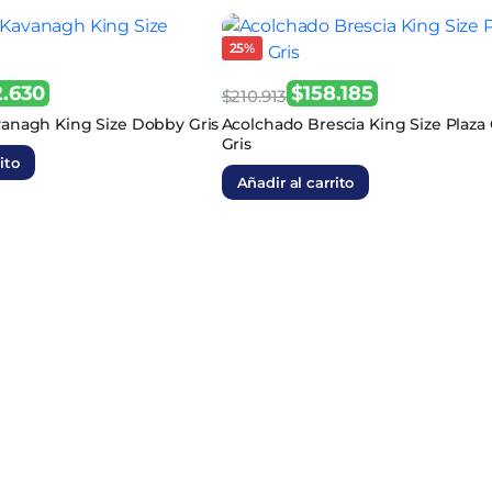
25%
2.630
$
158.185
$
210.913
El
El
anagh King Size Dobby Gris
Acolchado Brescia King Size Plaza 
Gris
precio
precio
ito
original
actual
Añadir al carrito
era:
es:
$210.913.
$158.185.