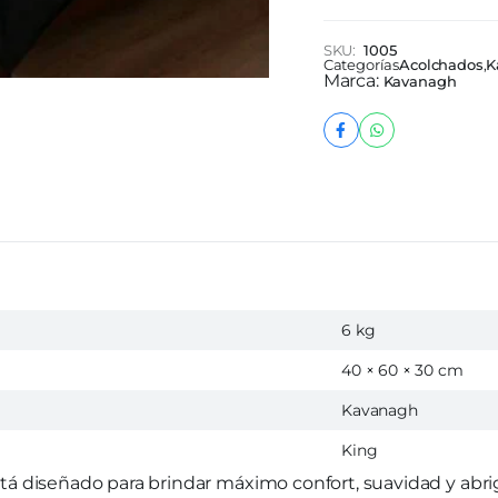
SKU:
1005
Categorías
Acolchados
,
K
Marca:
Kavanagh
6 kg
40 × 60 × 30 cm
Kavanagh
King
á diseñado para brindar máximo confort, suavidad y abrig