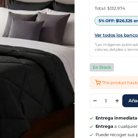
original
actual
Total:
$
132.974
era:
es:
5% OFF:
$
126.325
en
$177.299.
$132.974.
Ver todos los banco
*Las imágenes publicada
colores, detalles o term
En Stock
This product has 
Acolchado
Añad
Kavanagh
King
Size
Entrega inmediata
Soft
Revers
Entrega
a cualquier
Negro
Puede recoger sus p
quantity