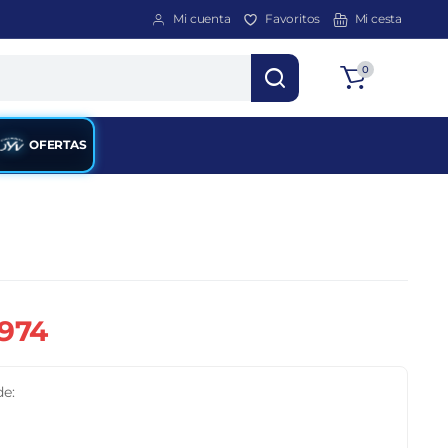
Mi cuenta
Favoritos
Mi cesta
Total
0
$
0
OFERTAS
.974
de: