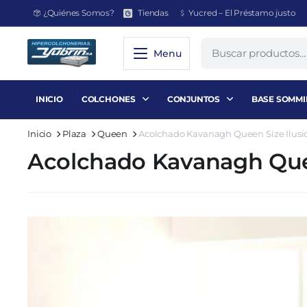
¿Quiénes Somos?
Tiendas
Yucred – El Préstamo justo
Menu
INICIO
COLCHONES
CONJUNTOS
BASE SOMMI
Inicio
Plaza
Queen
Acolchado Kavanagh Queen Size Ilusi
Acolchado Kavanagh Quee