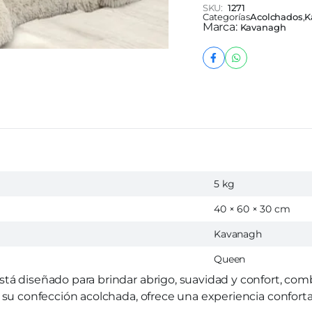
SKU:
1271
Categorías
Acolchados
,
K
Marca:
Kavanagh
5 kg
40 × 60 × 30 cm
Kavanagh
Queen
tá diseñado para brindar abrigo, suavidad y confort, com
 su confección acolchada, ofrece una experiencia confortab