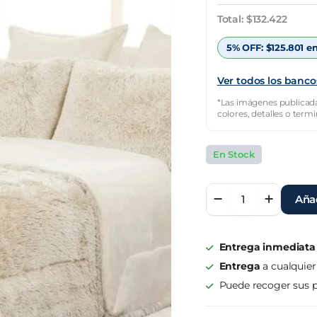
original
actual
Total:
$
132.422
era:
es:
5% OFF:
$
125.801
en
$176.563.
$132.422.
Ver todos los banco
*Las imágenes publicada
colores, detalles o term
En Stock
Acolchado
Añad
Kavanagh
Queen
Size
Ilusion
Entrega inmediata
Natural
Entrega
a cualquier
quantity
Puede recoger sus p