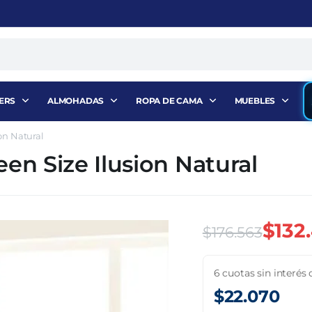
ERS
ALMOHADAS
ROPA DE CAMA
MUEBLES
on Natural
n Size Ilusion Natural
$
132
$
176.563
El
El
6 cuotas sin interés 
precio
precio
$
22.070