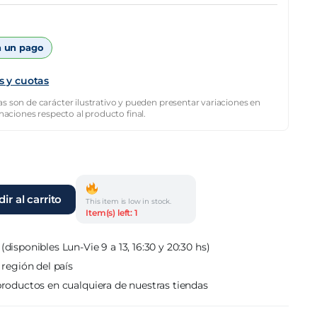
 un pago
s y cuotas
s son de carácter ilustrativo y pueden presentar variaciones en
inaciones respecto al producto final.
ir al carrito
This item is low in stock.
Item(s) left: 1
(disponibles Lun-Vie 9 a 13, 16:30 y 20:30 hs)
 región del país
roductos en cualquiera de nuestras tiendas