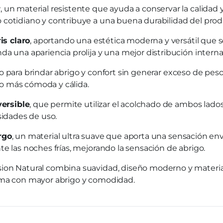
r
, un material resistente que ayuda a conservar la calidad 
 cotidiano y contribuye a una buena durabilidad del prod
is claro
, aportando una estética moderna y versátil que s
a una apariencia prolija y una mejor distribución interna 
o para brindar abrigo y confort sin generar exceso de peso.
o más cómoda y cálida.
versible
, que permite utilizar el acolchado de ambos lado
sidades de uso.
rgo
, un material ultra suave que aporta una sensación en
e las noches frías, mejorando la sensación de abrigo.
ion Natural combina suavidad, diseño moderno y material
cama con mayor abrigo y comodidad.