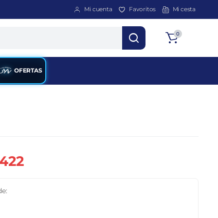
Mi cuenta
Favoritos
Mi cesta
Total
0
$
0
OFERTAS
.422
de: