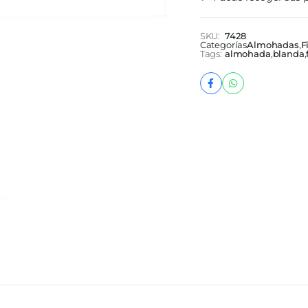
SKU:
7428
Categorías
Almohadas
,
F
Tags:
almohada
,
blanda
,