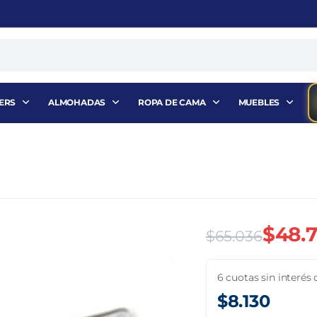
ERS
ALMOHADAS
ROPA DE CAMA
MUEBLES
$
48.
$
65.036
El
El
6 cuotas sin interés 
precio
precio
$
8.130