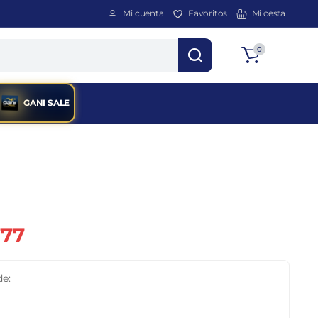
Mi cuenta
Favoritos
Mi cesta
Total
0
$
0
GANI SALE
777
de: