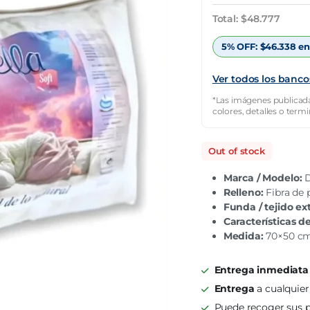
original
actual
Total:
$
48.777
era:
es:
5% OFF:
$
46.338
en
$65.036.
$48.777.
Ver todos los banco
*Las imágenes publicada
colores, detalles o term
Out of stock
Marca / Modelo:
D
Relleno:
Fibra de p
Funda / tejido ex
Características d
Medida:
70×50 cm
Entrega inmediata
Entrega
a cualquier
Puede recoger sus p