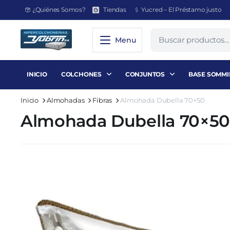
¿Quiénes Somos?
Tiendas
Yucred – El Préstamo justo
Menu
INICIO
COLCHONES
CONJUNTOS
BASE SOMMI
Inicio
Almohadas
Fibras
Almohada Dubella 70×50
Almohada Dubella 70×50