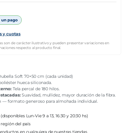
 un pago
s y cuotas
s son de carácter ilustrativo y pueden presentar variaciones en
inaciones respecto al producto final.
ubella Soft 70×50 cm (cada unidad)
oliéster hueca siliconada.
terno:
Tela percal de 180 hilos.
estacadas:
Suavidad, mullidez, mayor duración de la fibra.
 — formato generoso para almohada individual.
(disponibles Lun-Vie 9 a 13, 16:30 y 20:30 hs)
 región del país
roductos en cualquiera de nuestras tiendas