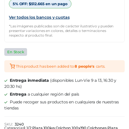
$1.541.850.
$539.647.
5% OFF:
$
512.665
en un pago
Ver todos los bancos y cuotas
*Las imágenes publicadas son de carácter ilustrativo y pueden
presentar variaciones en colores, detalles o terminaciones
respecto al producto final.
En Stock
This product has been added to
8 people's
carts.
Entrega inmediata
(disponibles Lun-Vie 9 a 13, 16:30 y
20:30 hs)
Entrega
a cualquier región del país
Puede recoger sus productos en cualquiera de nuestras
tiendas
SKU:
3240
Categorías
1 1/2 Plaza
,
100kg
,
Colchon 100x190
,
Colchones
,
Plaza
,