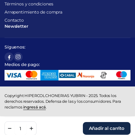
Términos y condiciones
Arrepentimiento de compra
Contacto
Newsletter
Síguenos:
Medios de pago:
Copyright HIPERCOLCHONERIAS YUBRIN - 2025. Todos los
derechos reservados. Defensa de las y los consumidores. Para
reclamos
ingresá acá
.
Colchón
Añadir al carrito
1
Tienda
Buscar
Cuenta
Categorías