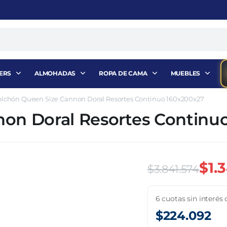
ERS
ALMOHADAS
ROPA DE CAMA
MUEBLES
olchón Queen Size Cannon Doral Resortes Continuo 160x200x27
on Doral Resortes Continu
$
1.
$
3.841.574
El
El
6 cuotas sin interés 
precio
precio
$
224.092