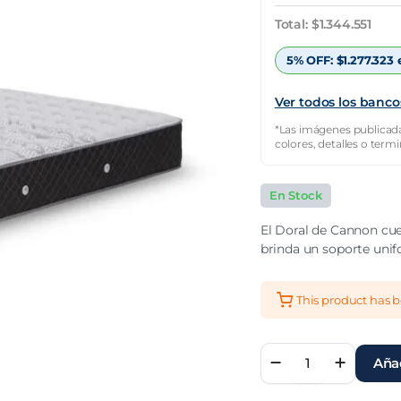
original
actual
Total:
$
1.344.551
era:
es:
5% OFF:
$
1.277.323
e
$3.841.574.
$1.344.551.
Ver todos los banco
*Las imágenes publicada
colores, detalles o term
En Stock
El Doral de Cannon cue
brinda un soporte uni
This product has 
Colchón
Añad
Queen
Size