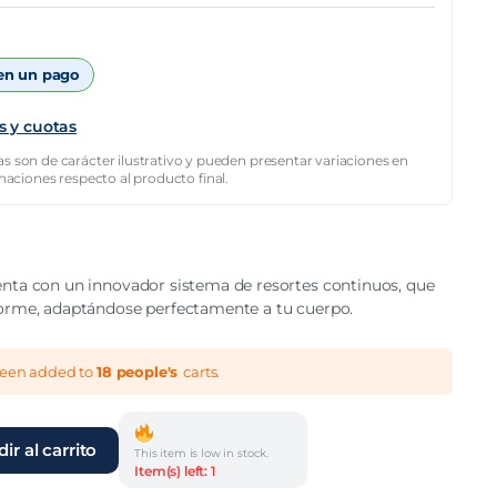
n un pago
s y cuotas
s son de carácter ilustrativo y pueden presentar variaciones en
inaciones respecto al producto final.
nta con un innovador sistema de resortes continuos, que
forme, adaptándose perfectamente a tu cuerpo.
been added to
18 people's
carts.
ir al carrito
This item is low in stock.
Item(s) left: 1