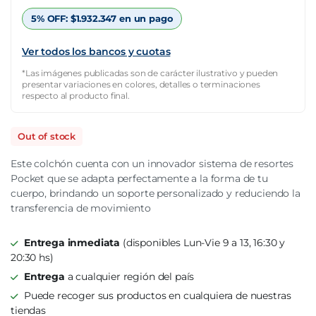
$5.811.570.
$2.034.049.
5% OFF:
$
1.932.347
en un pago
Ver todos los bancos y cuotas
*Las imágenes publicadas son de carácter ilustrativo y pueden
presentar variaciones en colores, detalles o terminaciones
respecto al producto final.
Out of stock
Este colchón cuenta con un innovador sistema de resortes
Pocket que se adapta perfectamente a la forma de tu
cuerpo, brindando un soporte personalizado y reduciendo la
transferencia de movimiento
Entrega inmediata
(disponibles Lun-Vie 9 a 13, 16:30 y
20:30 hs)
Entrega
a cualquier región del país
Puede recoger sus productos en cualquiera de nuestras
tiendas