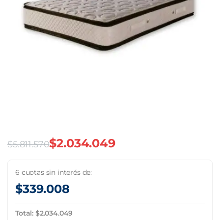
$
2.034.049
$
5.811.570
El
El
precio
precio
6 cuotas sin interés de:
$
339.008
original
actual
era:
es:
Total:
$
2.034.049