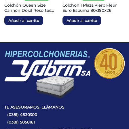
El
El
El
El
Colchón Queen Size
Colchon 1 Plaza Piero Fleur
Cannon Doral Resortes
Euro Espuma 80x190x26
precio
precio
precio
precio
Continuo 160x200x27
original
actual
original
actual
Añadir al carrito
Añadir al carrito
era:
es:
era:
es:
$3.841.574.
$1.344.551.
$1.010.985.
$353.845.
TE ASESORAMOS, LLÁMANOS
(0381) 4530300
(0381) 5058161