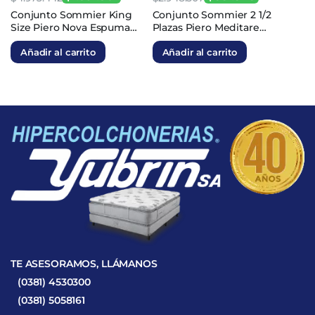
El
El
El
El
Conjunto Sommier King
Conjunto Sommier 2 1/2
Size Piero Nova Espuma
Plazas Piero Meditare
precio
precio
precio
precio
200x200x25
Espuma 140x190x23
original
actual
original
actual
Añadir al carrito
Añadir al carrito
era:
es:
era:
es:
$4.973.442.
$1.591.501.
$2.948.507.
$831.348.
TE ASESORAMOS, LLÁMANOS
(0381) 4530300
(0381) 5058161