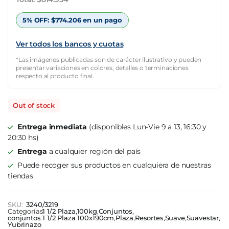
$2.328.439.
$814.954.
5% OFF:
$
774.206
en un pago
Ver todos los bancos y cuotas
*Las imágenes publicadas son de carácter ilustrativo y pueden
presentar variaciones en colores, detalles o terminaciones
respecto al producto final.
Out of stock
Entrega inmediata
(disponibles Lun-Vie 9 a 13, 16:30 y
20:30 hs)
Entrega
a cualquier región del país
Puede recoger sus productos en cualquiera de nuestras
tiendas
SKU:
3240/3219
Categorías
1 1/2 Plaza
,
100kg
,
Conjuntos
,
conjuntos 1 1/2 Plaza 100x190cm
,
Plaza
,
Resortes
,
Suave
,
Suavestar
,
Yubrinazo