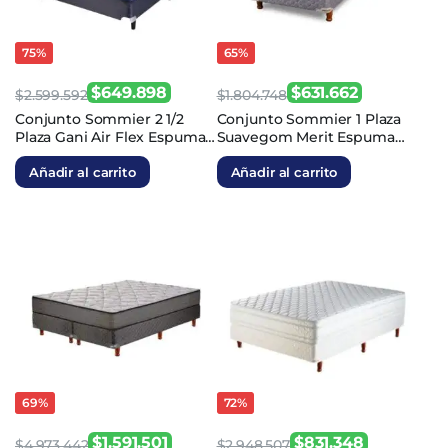
75%
65%
$
649.898
$
631.662
$
2.599.592
$
1.804.748
El
El
El
El
Conjunto Sommier 2 1/2
Conjunto Sommier 1 Plaza
Plaza Gani Air Flex Espuma
Suavegom Merit Espuma
precio
precio
precio
precio
140x190x22
80x190x24
original
actual
original
actual
Añadir al carrito
Añadir al carrito
era:
es:
era:
es:
$2.599.592.
$649.898.
$1.804.748.
$631.662.
69%
72%
$
1.591.501
$
831.348
$
4.973.442
$
2.948.507