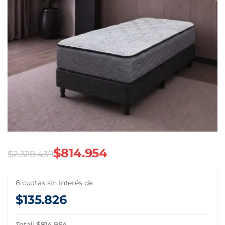
$
814.954
$
2.328.439
El
El
precio
precio
6 cuotas sin interés de:
$
135.826
original
actual
era:
es:
Total:
$
814.954