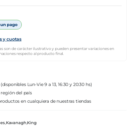
 un pago
s y cuotas
s son de carácter ilustrativo y pueden presentar variaciones en
inaciones respecto al producto final.
(disponibles Lun-Vie 9 a 13, 16:30 y 20:30 hs)
 región del país
roductos en cualquiera de nuestras tiendas
nes
,
Kavanagh
,
King