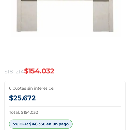
$
154.032
$
181.214
El
El
precio
precio
6 cuotas sin interés de:
$
25.672
original
actual
era:
es:
Total:
$
154.032
$181.214.
$154.032.
5% OFF:
$
146.330
en un pago