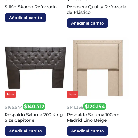
Sillón Skarpo Reforzado
Reposera Quality Reforzada
de Plástico
Añadir al carrito
Añadir al carrito
16%
16%
$
140.712
$
120.154
$
165.544
$
141.358
El
El
El
El
Respaldo Saluma 200 King
Respaldo Saluma 100cm
Size Capitone
Madrid Lino Beige
precio
precio
precio
precio
original
actual
original
actual
Añadir al carrito
Añadir al carrito
era:
es:
era:
es: