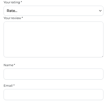
Your rating
*
Your review
*
Name
*
Email
*