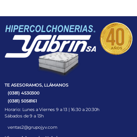
$165.544.
$140.712.
$141.358.
$120.154.
TE ASESORAMOS, LLÁMANOS
(0381) 4530300
(0381) 5058161
Horario: Lunes a Viernes 9 a 13 | 16:30 a 20:30h
Sábados de 9 a 13h
ventas2@grupojyv.com