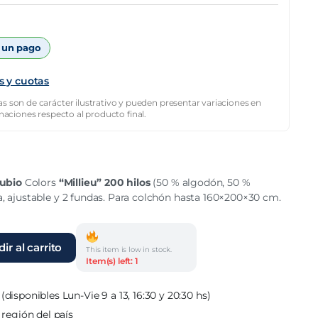
 un pago
s y cuotas
s son de carácter ilustrativo y pueden presentar variaciones en
inaciones respecto al producto final.
ubio
Colors
“Millieu” 200 hilos
(50 % algodón, 50 %
na, ajustable y 2 fundas. Para colchón hasta 160×200×30 cm.
ir al carrito
This item is low in stock.
Item(s) left: 1
(disponibles Lun-Vie 9 a 13, 16:30 y 20:30 hs)
 región del país