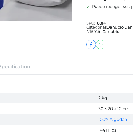
Azul
quantity
Puede recoger sus p
SKU:
8814
Categorías
Danubio
,
Dan
Marca:
Danubio
Specification
2 kg
30 × 20 × 10 cm
100% Algodon
144 Hilos