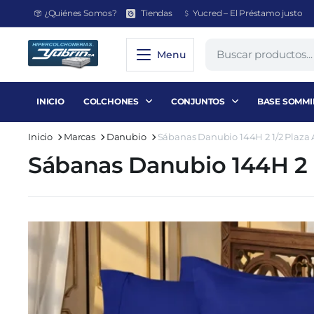
¿Quiénes Somos?
Tiendas
Yucred – El Préstamo justo
Menu
INICIO
COLCHONES
CONJUNTOS
BASE SOMMI
Inicio
Marcas
Danubio
Sábanas Danubio 144H 2 1/2 Plaza 
Sábanas Danubio 144H 2 1