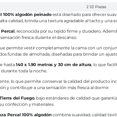
2 1/2 Plazas
ul 100% algodón peinado
está diseñado para ofrecer suav
lta calidad, brinda una textura agradable al tacto y una ex
 Percal
, reconocida por su tejido firme y duradero. Ademá
 sensación fresca durante el descanso.
 que permite vestir completamente la cama con un conjun
dos fundas de almohada, diseñadas para brindar un ajuste
de hasta
140 x 1.90 metros y 30 cm de altura
, lo que faci
 durante toda la noche.
ente, lo que permite conservar la calidad del producto in
ión y contribuye a una sensación más fresca al dormir.
Tierra del Fuego
, bajo estándares de calidad que garant
su confección y materiales.
aza Percal 100% algodón
combina suavidad, calidad texti