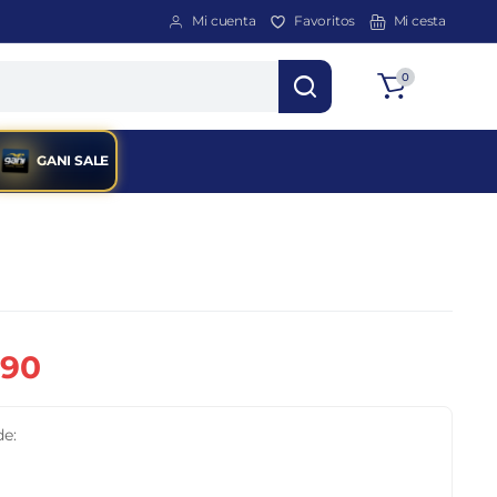
Mi cuenta
Favoritos
Mi cesta
Total
0
$
0
GANI SALE
090
de: