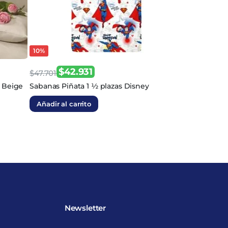
10%
$
42.931
$
47.701
El
El
 Beige
Sabanas Piñata 1 ½ plazas Disney
precio
precio
Añadir al carrito
original
actual
era:
es:
$47.701.
$42.931.
Newsletter