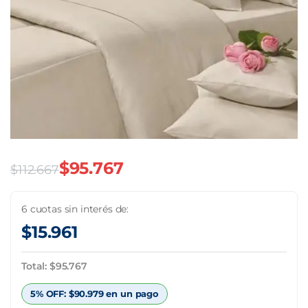
$
95.767
$
112.667
El
El
precio
precio
6 cuotas sin interés de:
$
15.961
original
actual
era:
es:
Total:
$
95.767
$112.667.
$95.767.
5% OFF:
$
90.979
en un pago