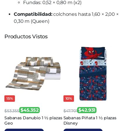
Fundas: 0,52 × 0,80 m (x2)
Compatibilidad:
colchones hasta 1,60 × 2,00 ×
0,30 m (Queen)
Productos Vistos
15%
10%
$
45.352
$
42.931
$
53.355
$
47.701
El
El
El
El
Sabanas Danubio 1 ½ plazas
Sabanas Piñata 1 ½ plazas
Geo
Disney
precio
precio
precio
precio
original
actual
original
actual