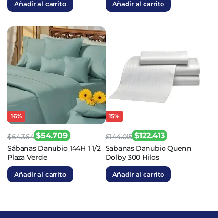
Añadir al carrito
Añadir al carrito
era:
es:
era:
es:
$53.355.
$45.352.
$47.701.
$42.931.
16%
15%
$
54.709
$
122.413
$
64.364
$
144.015
El
El
El
El
Sábanas Danubio 144H 1 1/2
Sabanas Danubio Quenn
Plaza Verde
Dolby 300 Hilos
precio
precio
precio
precio
original
actual
original
actual
Añadir al carrito
Añadir al carrito
era:
es:
era:
es:
$64.364.
$54.709.
$144.015.
$122.413.