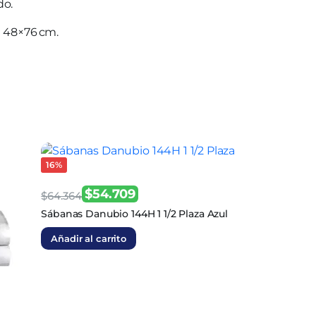
do.
a 48×76 cm.
16%
$
54.709
$
64.364
El
El
Sábanas Danubio 144H 1 1/2 Plaza Azul
precio
precio
Añadir al carrito
original
actual
era:
es:
$64.364.
$54.709.