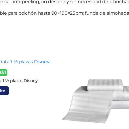
énica, anti-peeling, no destiñe y sin necesidad de plancha
table para colchón hasta 90×190×25 cm; funda de almohad
931
 1 ½ plazas Disney
ito