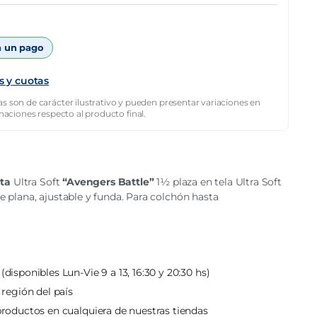
 un pago
s y cuotas
s son de carácter ilustrativo y pueden presentar variaciones en
inaciones respecto al producto final.
ata
Ultra Soft
“Avengers Battle”
1½ plaza en tela Ultra Soft
uye plana, ajustable y funda. Para colchón hasta
(disponibles Lun-Vie 9 a 13, 16:30 y 20:30 hs)
 región del país
roductos en cualquiera de nuestras tiendas