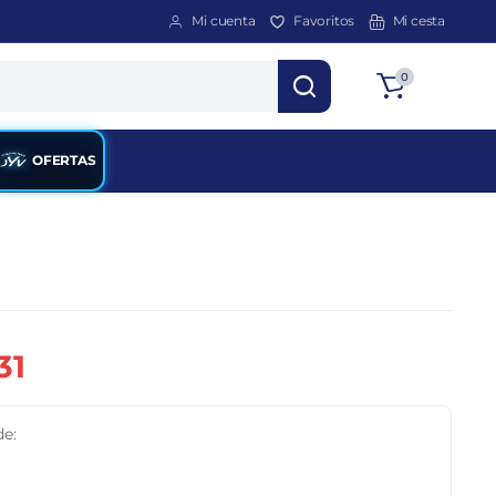
Mi cuenta
Favoritos
Mi cesta
Total
0
$
0
OFERTAS
31
de: