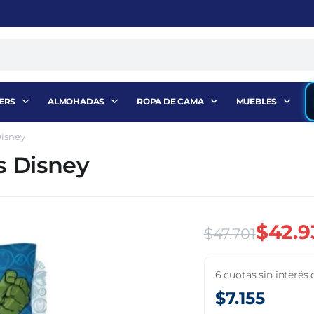
ERS
ALMOHADAS
ROPA DE CAMA
MUEBLES
Disney
s Disney
$
42.9
$
47.701
El
El
6 cuotas sin interés 
precio
precio
$
7.155