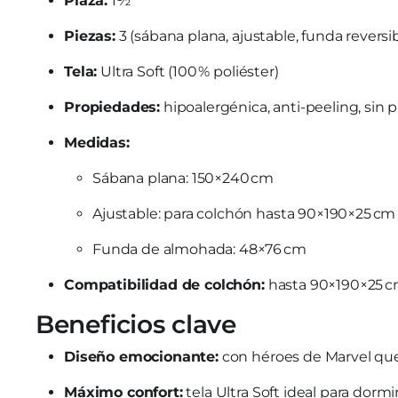
Plaza:
1½
Piezas:
3 (sábana plana, ajustable, funda reversib
Tela:
Ultra Soft (100 % poliéster)
Propiedades:
hipoalergénica, anti-peeling, sin 
Medidas:
Sábana plana: 150×240 cm
Ajustable: para colchón hasta 90×190×25 cm
Funda de almohada: 48×76 cm
Compatibilidad de colchón:
hasta 90×190×25 
Beneficios clave
Diseño emocionante:
con héroes de Marvel que 
Máximo confort:
tela Ultra Soft ideal para dorm