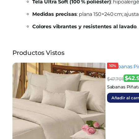
Tela Ultra Soft (100 % poliéster)
: hipoalerg
Medidas precisas
: plana 150×240 cm; ajus
Colores vibrantes y resistentes al lavado
.
Productos Vistos
10%
$
42.
$
47.701
El
El
Sabanas Piñata
precio
precio
Añadir al carr
original
actual
era:
es:
$47.701.
$42.931.