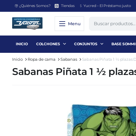
¿Quiénes Somos?
Tiendas
Yucred – El Préstamo justo
Menu
INICIO
COLCHONES
CONJUNTOS
BASE SOMMI
Inicio
Ropa de cama
Sabanas
Sabanas Piñata 1 ½ plazas 
Sabanas Piñata 1 ½ plaza