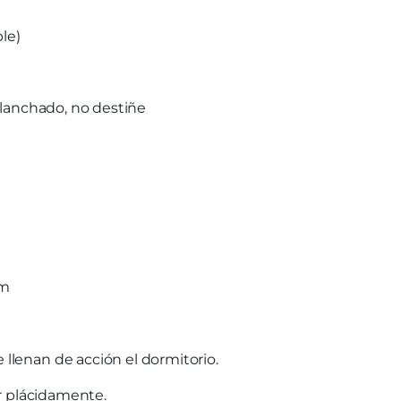
le)
planchado, no destiñe
cm
llenan de acción el dormitorio.
ir plácidamente.