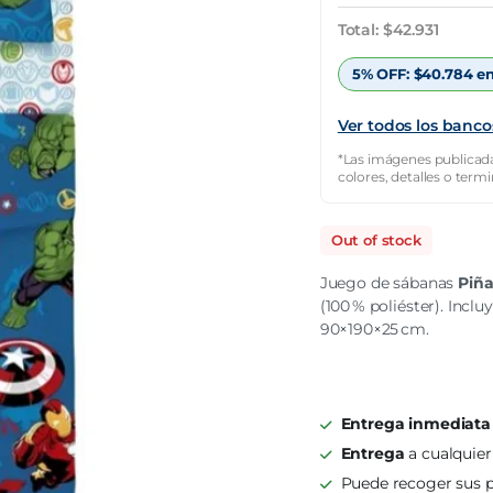
original
actual
Total:
$
42.931
era:
es:
5% OFF:
$
40.784
en
$47.701.
$42.931.
Ver todos los banco
*Las imágenes publicada
colores, detalles o term
Out of stock
Juego de sábanas
Piñ
(100 % poliéster). Incl
90×190×25 cm.
Entrega inmediata
Entrega
a cualquier
Puede recoger sus p