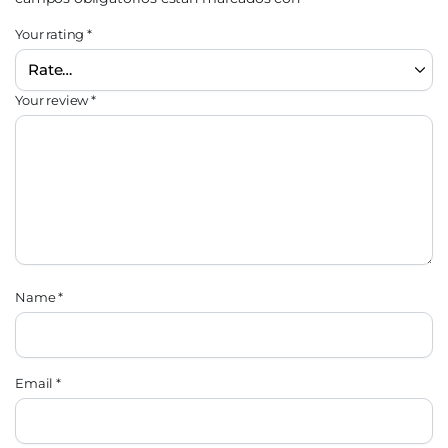
Your rating
*
Your review
*
Name
*
Email
*