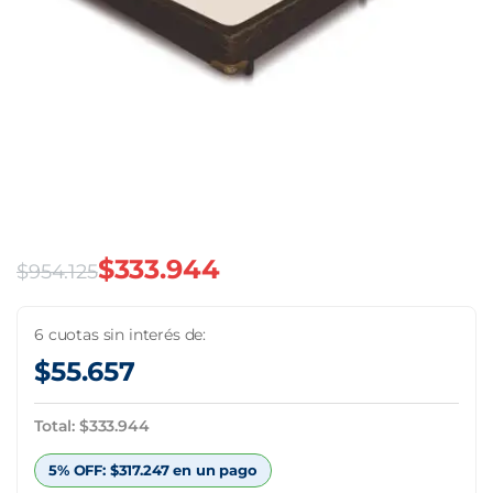
$
333.944
$
954.125
El
El
precio
precio
6 cuotas sin interés de:
$
55.657
original
actual
era:
es:
Total:
$
333.944
$954.125.
$333.944.
5% OFF:
$
317.247
en un pago