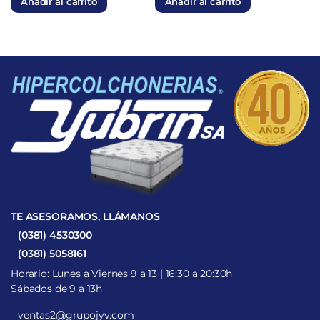
Añadir al carrito
Añadir al carrito
era:
es:
era:
es:
$788.812.
$276.084.
$2.532.104.
$810.273.
TE ASESORAMOS, LLÁMANOS
(0381) 4530300
(0381) 5058161
Horario: Lunes a Viernes 9 a 13 | 16:30 a 20:30h
Sábados de 9 a 13h
ventas2@grupojyv.com