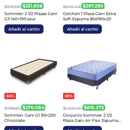
$
321.858
$
297.290
$
919.593
$
849.400
El
El
El
El
Sommier 2 1/2 Plazas Gani
Colchón 1 Plaza Gani Extra
G3 140×190 azul
Soft Espuma 80x190x20
precio
precio
precio
precio
original
actual
original
actual
Añadir al carrito
Añadir al carrito
era:
es:
era:
es:
$919.593.
$321.858.
$849.400.
$297.290.
66%
69%
$
276.084
$
810.273
$
788.812
$
2.532.104
El
El
El
El
Sommier Gani G1 90×200
Conjunto Sommier 2 1/2
Chocolate
Plaza Gani Air Flex Espuma
precio
precio
precio
precio
140x190x22
original
actual
original
actual