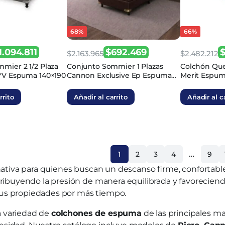
68%
66%
1.094.811
$
692.469
$
2.163.965
$
2.482.212
El
El
El
El
mier 2 1/2 Plaza
Conjunto Sommier 1 Plazas
Colchón Qu
YV Espuma 140×190
Cannon Exclusive Ep Espuma
Merit Espum
precio
precio
precio
precio
80×190
original
actual
original
actual
rrito
Añadir al carrito
Añadir al c
era:
es:
era:
es:
.
$2.163.965.
$692.469.
$2.482.21
$868.774.
…
1
2
3
4
9
ativa para quienes buscan un descanso firme, confortable
stribuyendo la presión de manera equilibrada y favorecie
sus propiedades por más tiempo.
a variedad de
colchones de espuma
de las principales ma