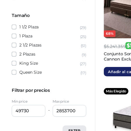
Tamaño
1 1/2 Plaza
(29)
68%
1 Plaza
(25)
2 1/2 Plazas
$
(51)
$
5.241.359
El
El
Conjunto So
2 Plazas
(9)
Cannon Excl
precio
precio
King Size
(27)
180×200
original
actual
Añadir al ca
Queen Size
(17)
era:
es:
$5.241.359
$1.677.235
Filtrar por precios
Más Elegido
Min price
Max price
-
FILTER