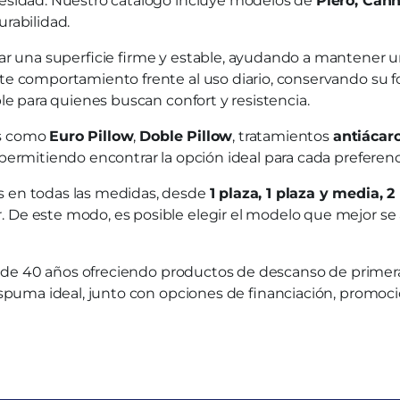
cesidad. Nuestro catálogo incluye modelos de
Piero, Cann
rabilidad.
ar una superficie firme y estable, ayudando a mantener un
te comportamiento frente al uso diario, conservando su f
ble para quienes buscan confort y resistencia.
es como
Euro Pillow
,
Doble Pillow
, tratamientos
antiácar
permitiendo encontrar la opción ideal para cada preferen
s en todas las medidas, desde
1 plaza, 1 plaza y media, 
De este modo, es posible elegir el modelo que mejor se a
de 40 años ofreciendo productos de descanso de primera
espuma ideal, junto con opciones de financiación, promoci