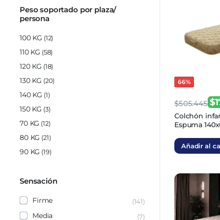
Peso soportado por plaza/
persona
100 KG
(12)
110 KG
(58)
120 KG
(18)
130 KG
(20)
66%
140 KG
(1)
$
1
$
505.445
150 KG
(3)
El
El
Colchón infa
70 KG
(12)
Espuma 140x
precio
precio
80 KG
(21)
original
actual
Añadir al ca
90 KG
(19)
era:
es:
$505.445.
$176.905.
Sensación
Firme
(141)
Media
(7)