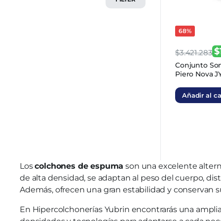
68%
$
$
3.421.283
El
El
Conjunto Som
Piero Nova J
precio
precio
original
actual
Añadir al ca
era:
es:
$3.421.283
$1.094.811.
Los
colchones de espuma
son una excelente altern
de alta densidad, se adaptan al peso del cuerpo, di
Además, ofrecen una gran estabilidad y conservan 
En Hipercolchonerías Yubrin encontrarás una ampli