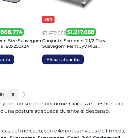
66%
$
868.774
$
1.217.668
$
3.479.052
El
El
een Size Suavegom
Conjunto Sommier 2 1/2 Plaza
a 160x200x24
Suavegom Merit JyV Plus
precio
precio
Espuma 140x190x29
original
actual
arrito
Añadir al carrito
era:
es:
2.
$3.479.052.
$1.217.668.
10
11
 y con un soporte uniforme. Gracias a su estructura
ndo una postura adecuada durante el descanso.
rcas del mercado, con diferentes niveles de firmeza,