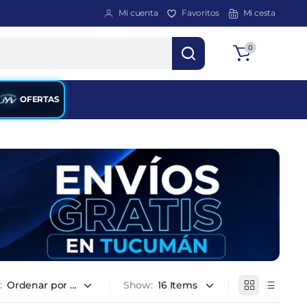
Mi cuenta
Favoritos
Mi cesta
Total
0
$
0
OFERTAS
:
Show: