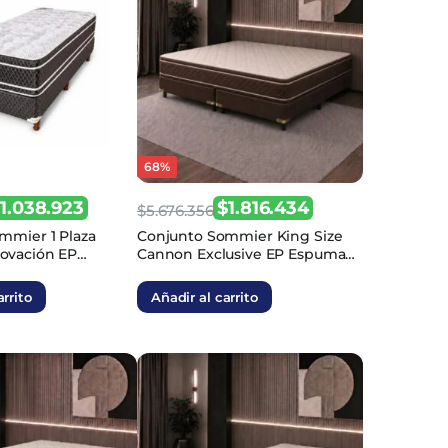
68%
$
1.038.923
$
1.816.434
$
5.676.356
El
El
mmier 1 Plaza
Conjunto Sommier King Size
ovación EP
Cannon Exclusive EP Espuma
precio
precio
190
200×200
original
actual
arrito
Añadir al carrito
era:
es:
.
3.
$5.676.356.
$1.816.434.