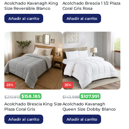
El
El
El
El
Acolchado Kavanagh King
Acolchado Brescia 1 1/2 Plaza
Size Reversible Blanco
Coral Gris Rosa
precio
precio
precio
precio
original
actual
original
actual
Añadir al carrito
Añadir al carrito
era:
es:
era:
es:
$182.687.
$137.015.
$130.625.
$97.969.
25%
25%
$
158.185
$
107.991
$
210.913
$
143.988
El
El
El
El
Acolchado Brescia King Size
Acolchado Kavanagh
Plaza Coral Gris
Queen Size Dobby Blanco
precio
precio
precio
precio
original
actual
original
actual
Añadir al carrito
Añadir al carrito
era:
es:
era:
es: