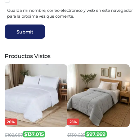
Guarda mi nombre, correo electrónico y web en este navegador
para la próxima vez que comente.
Productos Vistos
26%
25%
$
137.015
$
97.969
$
182.687
$
130.625