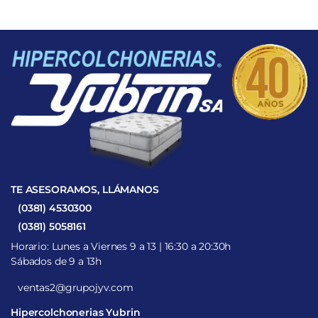
$210.913.
$158.185.
$143.988.
$107.991.
TE ASESORAMOS, LLÁMANOS
(0381) 4530300
(0381) 5058161
Horario: Lunes a Viernes 9 a 13 | 16:30 a 20:30h
Sábados de 9 a 13h
ventas2@grupojyv.com
Hipercolchonerias Yubrin