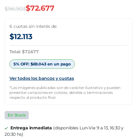
$
72.677
$
96.903
El
El
precio
precio
6 cuotas sin interés de:
$
12.113
original
actual
era:
es:
Total:
$
72.677
$96.903.
$72.677.
5% OFF:
$
69.043
en un pago
Ver todos los bancos y cuotas
*Las imágenes publicadas son de carácter ilustrativo y pueden
presentar variaciones en colores, detalles o terminaciones
respecto al producto final.
En Stock
Entrega inmediata
(disponibles Lun-Vie 9 a 13, 16:30 y
20:30 hs)