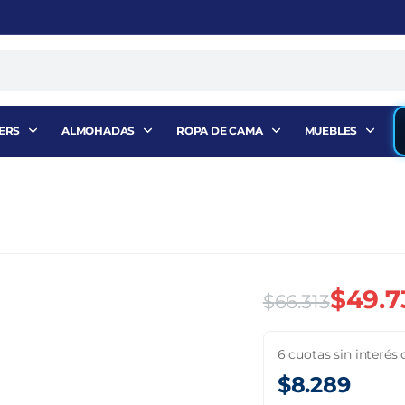
ERS
ALMOHADAS
ROPA DE CAMA
MUEBLES
$
49.7
$
66.313
El
El
6 cuotas sin interés 
precio
precio
$
8.289