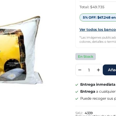
original
actual
Total:
$
49.735
era:
es:
5% OFF:
$
47.248
en
$66.313.
$49.735.
Ver todos los banco
*Las imágenes publicada
colores, detalles o term
En Stock
Almohada
Añad
Suamir
80x40
quantity
Entrega inmediata
Entrega
a cualquier
Puede recoger sus p
SKU:
4339