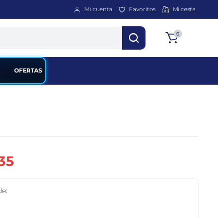
Mi cuenta
Favoritos
Mi cesta
Total
0
$
0
OFERTAS
35
de: