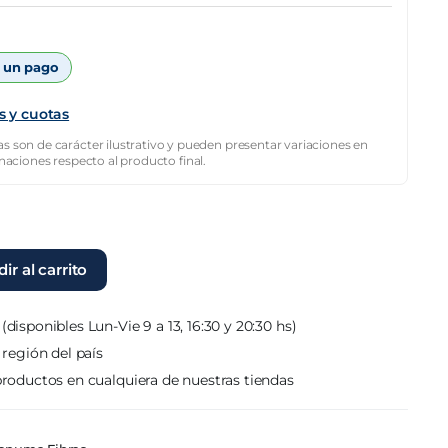
 un pago
s y cuotas
s son de carácter ilustrativo y pueden presentar variaciones en
inaciones respecto al producto final.
ir al carrito
(disponibles Lun-Vie 9 a 13, 16:30 y 20:30 hs)
 región del país
roductos en cualquiera de nuestras tiendas