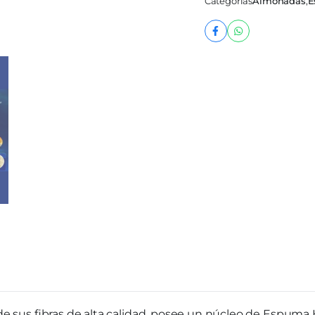
Categorías
Almohadas
,
E
e sus fibras de alta calidad, posee un núcleo de
Espuma H