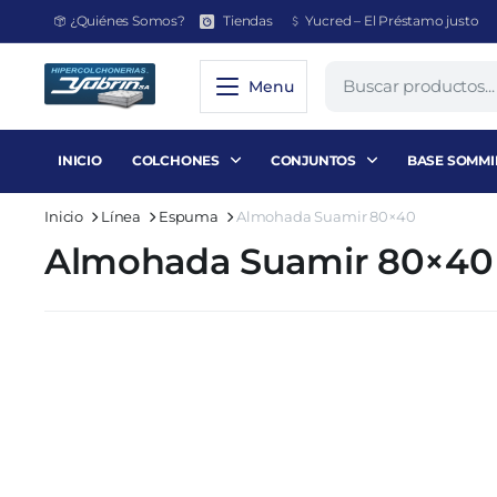
¿Quiénes Somos?
Tiendas
Yucred – El Préstamo justo
Menu
INICIO
COLCHONES
CONJUNTOS
BASE SOMMI
Inicio
Línea
Espuma
Almohada Suamir 80×40
Almohada Suamir 80×40