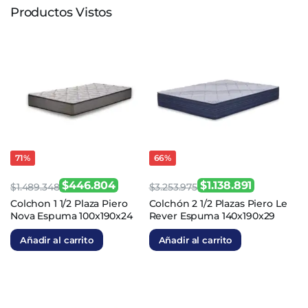
Productos Vistos
71%
66%
$
446.804
$
1.138.891
$
1.489.348
$
3.253.975
El
El
El
El
Colchon 1 1/2 Plaza Piero
Colchón 2 1/2 Plazas Piero Le
Nova Espuma 100x190x24
Rever Espuma 140x190x29
precio
precio
precio
precio
original
actual
original
actual
Añadir al carrito
Añadir al carrito
era:
es:
era:
es:
$1.489.348.
$446.804.
$3.253.975.
$1.138.891.