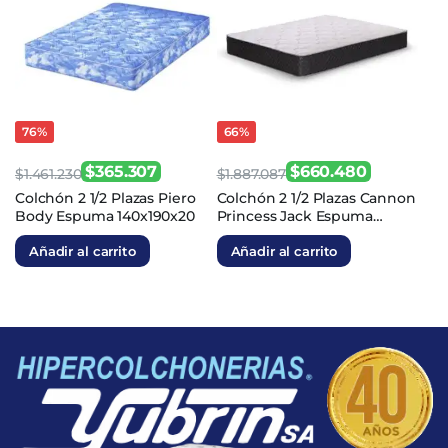
76%
66%
$
365.307
$
660.480
$
1.461.230
$
1.887.087
El
El
El
El
Colchón 2 1/2 Plazas Piero
Colchón 2 1/2 Plazas Cannon
Body Espuma 140x190x20
Princess Jack Espuma
precio
precio
precio
precio
140x190x23
original
actual
original
actual
Añadir al carrito
Añadir al carrito
era:
es:
era:
es:
$1.461.230.
$365.307.
$1.887.087.
$660.480.