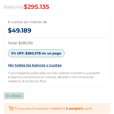
$
295.135
$
983.782
El
El
precio
precio
6 cuotas sin interés de:
$
49.189
original
actual
era:
es:
Total:
$
295.135
$983.782.
$295.135.
5% OFF:
$
280.378
en un pago
Ver todos los bancos y cuotas
*Las imágenes publicadas son de carácter ilustrativo y pueden
presentar variaciones en colores, detalles o terminaciones
respecto al producto final.
En Stock
This product has been added to
3 people's
carts.