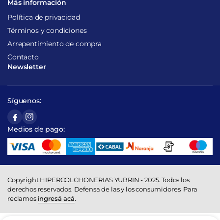
Más información
Política de privacidad
Términos y condiciones
Arrepentimiento de compra
Contacto
Newsletter
Síguenos:
Medios de pago:
Copyright HIPERCOLCHONERIAS YUBRIN - 2025. Todos los
derechos reservados. Defensa de las y los consumidores. Para
reclamos
ingresá acá
.