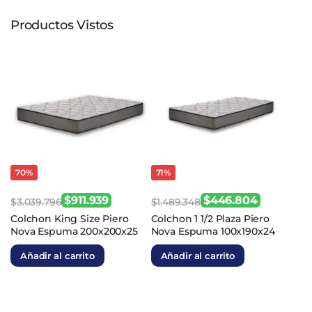
Productos Vistos
70%
71%
$
911.939
$
446.804
$
3.039.796
$
1.489.348
El
El
El
El
Colchon King Size Piero
Colchon 1 1/2 Plaza Piero
Nova Espuma 200x200x25
Nova Espuma 100x190x24
precio
precio
precio
precio
original
actual
original
actual
Añadir al carrito
Añadir al carrito
era:
es:
era:
es:
$3.039.796.
$911.939.
$1.489.348.
$446.804.