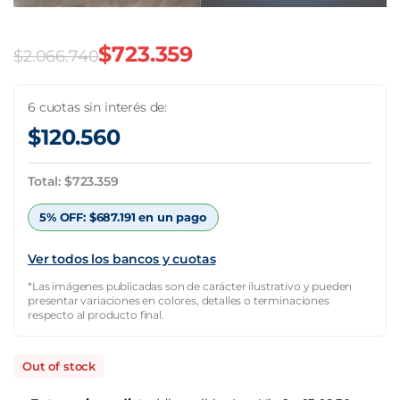
$
723.359
$
2.066.740
El
El
precio
precio
6 cuotas sin interés de:
$
120.560
original
actual
era:
es:
Total:
$
723.359
$2.066.740.
$723.359.
5% OFF:
$
687.191
en un pago
Ver todos los bancos y cuotas
*Las imágenes publicadas son de carácter ilustrativo y pueden
presentar variaciones en colores, detalles o terminaciones
respecto al producto final.
Out of stock