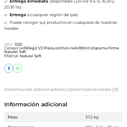
Entrega inmediata
(disponibles Lun-Vie 9 a 13, 16:30 y
20:30 hs)
Entrega
a cualquier región del país
Puede recoger sus productos en cualquiera de nuestras
tiendas
SKU:
1223
Categorías
150kg
,
2 1/2 Plaza
,
colchon-140x190cm
,
Espuma
,
Firme
,
Natural Soft
Marca:
Natural Soft
Información adicional
Descripción
Valoraciones (0)
Información adicional
Peso
37,2 kg