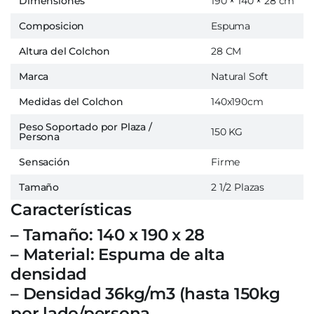
Dimensiones
190 × 140 × 28 cm
Composicion
Espuma
Altura del Colchon
28 CM
Marca
Natural Soft
Medidas del Colchon
140x190cm
Peso Soportado por Plaza /
150 KG
Persona
Sensación
Firme
Tamaño
2 1/2 Plazas
Características
– Tamaño: 140 x 190 x 28
– Material: Espuma de alta
densidad
– Densidad 36kg/m3 (hasta 150kg
por lado/persona