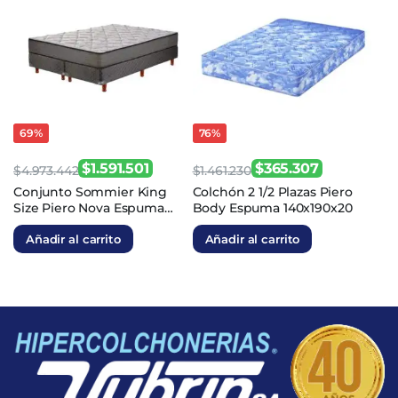
69%
76%
$
1.591.501
$
365.307
$
4.973.442
$
1.461.230
El
El
El
El
Conjunto Sommier King
Colchón 2 1/2 Plazas Piero
Size Piero Nova Espuma
Body Espuma 140x190x20
precio
precio
precio
precio
200x200x25
original
actual
original
actual
Añadir al carrito
Añadir al carrito
era:
es:
era:
es:
$4.973.442.
$1.591.501.
$1.461.230.
$365.307.