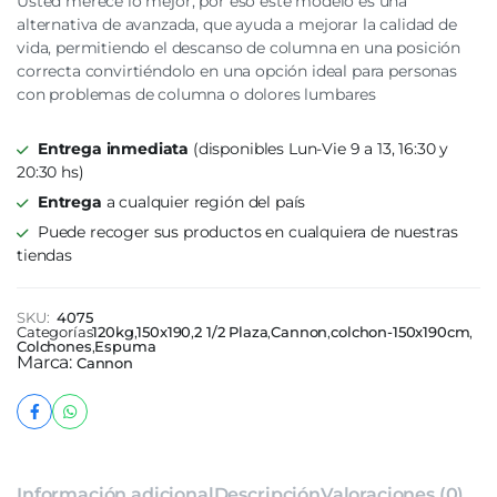
Usted merece lo mejor, por eso este modelo es una
alternativa de avanzada, que ayuda a mejorar la calidad de
vida, permitiendo el descanso de columna en una posición
correcta convirtiéndolo en una opción ideal para personas
con problemas de columna o dolores lumbares
Entrega inmediata
(disponibles Lun-Vie 9 a 13, 16:30 y
20:30 hs)
Entrega
a cualquier región del país
Puede recoger sus productos en cualquiera de nuestras
tiendas
SKU:
4075
Categorías
120kg
,
150x190
,
2 1/2 Plaza
,
Cannon
,
colchon-150x190cm
,
Colchones
,
Espuma
Marca:
Cannon
Información adicional
Descripción
Valoraciones (0)