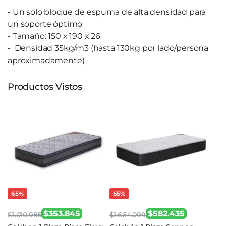
- Un solo bloque de espuma de alta densidad para
un soporte óptimo
- Tamaño: 150 x 190 x 26
- Densidad 35kg/m3 (hasta 130kg por lado/persona
aproximadamente)
Productos Vistos
65%
65%
$
353.845
$
582.435
$
1.010.985
$
1.664.099
El
El
El
El