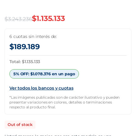
$
1.135.133
$
3.243.236
El
El
precio
precio
6 cuotas sin interés de:
$
189.189
original
actual
era:
es:
Total:
$
1.135.133
$3.243.236.
$1.135.133.
5% OFF:
$
1.078.376
en un pago
Ver todos los bancos y cuotas
*Las imágenes publicadas son de carácter ilustrativo y pueden
presentar variaciones en colores, detalles o terminaciones
respecto al producto final.
Out of stock