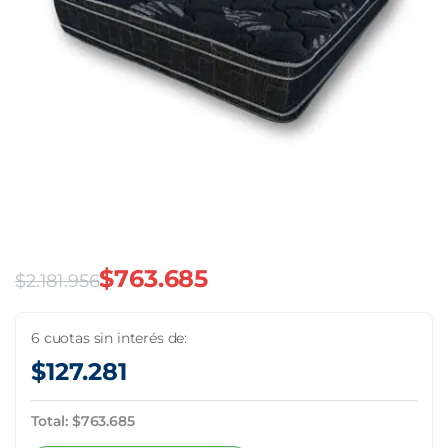
$
763.685
$
2.181.956
El
El
precio
precio
6 cuotas sin interés de:
$
127.281
original
actual
era:
es:
Total:
$
763.685