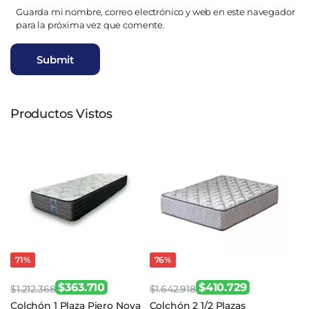
Guarda mi nombre, correo electrónico y web en este navegador
para la próxima vez que comente.
Productos Vistos
71%
76%
$
363.710
$
410.729
$
1.212.368
$
1.642.918
El
El
El
El
Colchón 1 Plaza Piero Nova
Colchón 2 1/2 Plazas