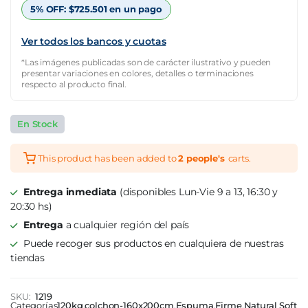
$2.181.956.
$763.685.
5% OFF:
$
725.501
en un pago
Ver todos los bancos y cuotas
*Las imágenes publicadas son de carácter ilustrativo y pueden
presentar variaciones en colores, detalles o terminaciones
respecto al producto final.
En Stock
This product has been added to
2 people's
carts.
Entrega inmediata
(disponibles Lun-Vie 9 a 13, 16:30 y
20:30 hs)
Entrega
a cualquier región del país
Puede recoger sus productos en cualquiera de nuestras
tiendas
SKU:
1219
Categorías
120kg
,
colchon-160x200cm
,
Espuma
,
Firme
,
Natural Soft