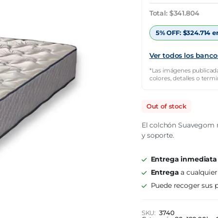
original
actual
Total:
$
341.804
era:
es:
5% OFF:
$
324.714
e
$976.582.
$341.804.
Ver todos los banco
*Las imágenes publicada
colores, detalles o term
Out of stock
El colchón Suavegom m
y soporte.
Entrega inmediata
Entrega
a cualquier
Puede recoger sus p
SKU:
3740