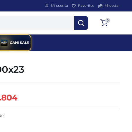
Mi cuenta
Favoritos
Mi cesta
Total
0
$
0
GANI SALE
90x23
.804
de: