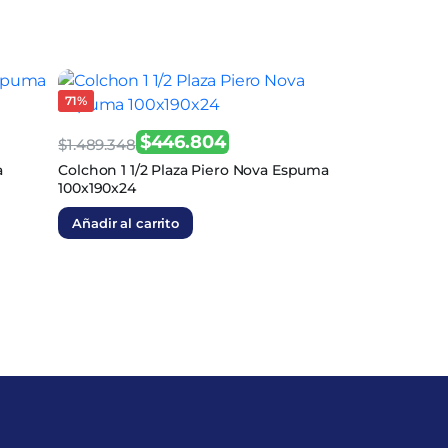
71%
$
446.804
$
1.489.348
El
El
a
Colchon 1 1/2 Plaza Piero Nova Espuma
100x190x24
precio
precio
original
actual
Añadir al carrito
era:
es:
$1.489.348.
$446.804.