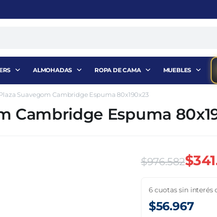
ERS
ALMOHADAS
ROPA DE CAMA
MUEBLES
 Plaza Suavegom Cambridge Espuma 80x190x23
om Cambridge Espuma 80x1
$
341
$
976.582
El
El
6 cuotas sin interés 
precio
precio
$
56.967