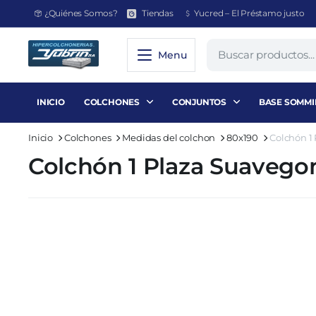
¿Quiénes Somos?
Tiendas
Yucred – El Préstamo justo
Menu
INICIO
COLCHONES
CONJUNTOS
BASE SOMMI
Inicio
Colchones
Medidas del colchon
80x190
Colchón 1
Colchón 1 Plaza Suaveg