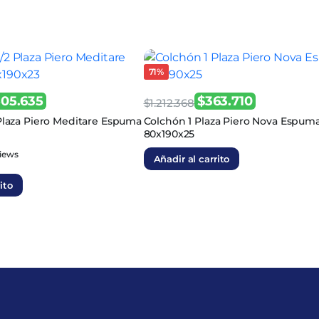
71%
505.635
$
363.710
$
1.212.368
El
El
Plaza Piero Meditare Espuma
Colchón 1 Plaza Piero Nova Espum
80x190x25
precio
precio
iews
original
actual
Añadir al carrito
era:
es:
ito
$1.212.368.
$363.710.