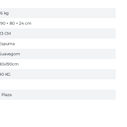
16 kg
190 × 80 × 24 cm
23 CM
Espuma
Suavegom
80x190cm
90 KG
1 Plaza