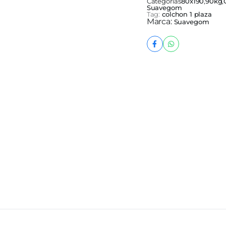
Categorías
80x190
,
90kg
,
Suavegom
Tag:
colchon 1 plaza
Marca:
Suavegom