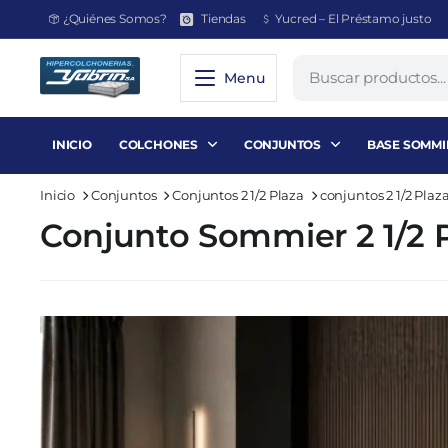
¿Quiénes Somos?
Tiendas
Yucred – El Préstamo justo
Menu
INICIO
COLCHONES
CONJUNTOS
BASE SOMMI
Inicio
Conjuntos
Conjuntos 2 1/2 Plaza
conjuntos 2 1/2 Pla
Conjunto Sommier 2 1/2 