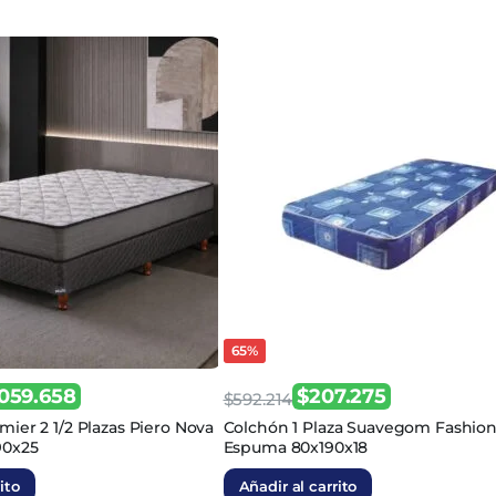
65%
.059.658
$
207.275
$
592.214
El
El
ier 2 1/2 Plazas Piero Nova
Colchón 1 Plaza Suavegom Fashio
90x25
Espuma 80x190x18
precio
precio
original
actual
ito
Añadir al carrito