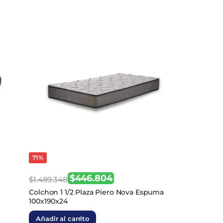
71%
$
446.804
$
1.489.348
El
El
n
Colchon 1 1/2 Plaza Piero Nova Espuma
100x190x24
precio
precio
original
actual
Añadir al carrito