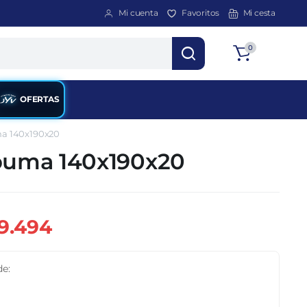
Mi cuenta
Favoritos
Mi cesta
Total
0
$
0
OFERTAS
ma 140x190x20
spuma 140x190x20
9.494
de: