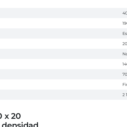
40
19
E
2
Na
1
7
F
2 
0 x 20
 densidad