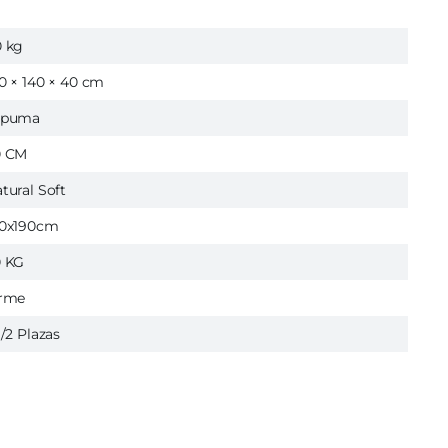
 kg
0 × 140 × 40 cm
spuma
0 CM
tural Soft
40x190cm
0 KG
irme
1/2 Plazas