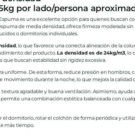
75kg por lado/persona aproxim
x Espuma es una excelente opción para quienes buscan co
n espuma de media densidad, ofrece firmeza moderada sin 
ucidos o dormitorios individuales.
nsidad
, lo que favorece una correcta alineación de la co
ndimiento del producto.
La densidad es de 24kg/m3
, lo
os que buscan estabilidad sin rigidez excesiva.
era uniforme. De esta forma, reduce presión en hombros, 
 movimiento durante la noche, lo que mejora la calidad 
cia, textura agradable y buena ventilación. Asimismo, ayud
permite una combinación estética balanceada con cualqui
l dormitorio, rotar el colchón de forma periódica y utili
nte más tiempo.