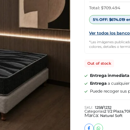
original
actual
Total:
$
709.494
era:
es:
5% OFF:
$
674.019
en
$2.027.127.
$709.494.
Ver todos los banco
*Las imágenes publicada
colores, detalles o term
Out of stock
Entrega inmediata
Entrega
a cualquier
Puede recoger sus p
SKU:
1258/1232
Categorías
2 1/2 Plaza
,
70
Marca:
Natural Soft