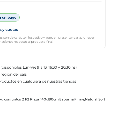
 un pago
s y cuotas
s son de carácter ilustrativo y pueden presentar variaciones en
inaciones respecto al producto final.
(disponibles Lun-Vie 9 a 13, 16:30 y 20:30 hs)
 región del país
roductos en cualquiera de nuestras tiendas
kg
,
conjuntos 2 1/2 Plaza 140x190cm
,
Espuma
,
Firme
,
Natural Soft