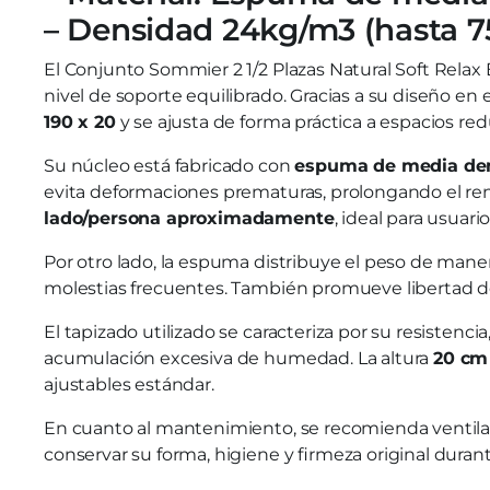
– Densidad 24kg/m3 (hasta 
El Conjunto Sommier 2 1/2 Plazas Natural Soft Rela
nivel de soporte equilibrado. Gracias a su diseño e
190 x 20
y se ajusta de forma práctica a espacios red
Su núcleo está fabricado con
espuma de media de
evita deformaciones prematuras, prolongando el re
lado/persona aproximadamente
, ideal para usuari
Por otro lado, la espuma distribuye el peso de man
molestias frecuentes. También promueve libertad de
El tapizado utilizado se caracteriza por su resisten
acumulación excesiva de humedad. La altura
20 cm
ajustables estándar.
En cuanto al mantenimiento, se recomienda ventilar e
conservar su forma, higiene y firmeza original dura