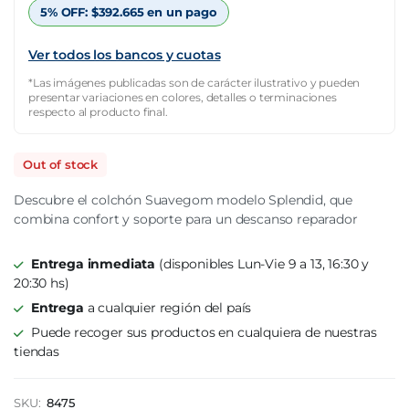
$1.180.950.
$413.332.
5% OFF:
$
392.665
en un pago
Ver todos los bancos y cuotas
*Las imágenes publicadas son de carácter ilustrativo y pueden
presentar variaciones en colores, detalles o terminaciones
respecto al producto final.
Out of stock
Descubre el colchón Suavegom modelo Splendid, que
combina confort y soporte para un descanso reparador
Entrega inmediata
(disponibles Lun-Vie 9 a 13, 16:30 y
20:30 hs)
Entrega
a cualquier región del país
Puede recoger sus productos en cualquiera de nuestras
tiendas
SKU:
8475