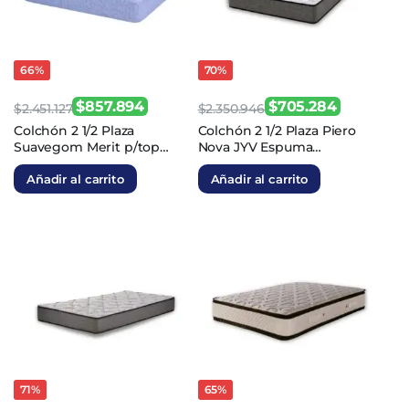
66%
70%
$
857.894
$
705.284
$
2.451.127
$
2.350.946
El
El
El
El
Colchón 2 1/2 Plaza
Colchón 2 1/2 Plaza Piero
Suavegom Merit p/top
Nova JYV Espuma
precio
precio
precio
precio
Espuma 140x190x29
140x190x27
original
actual
original
actual
Añadir al carrito
Añadir al carrito
era:
es:
era:
es:
$2.451.127.
$857.894.
$2.350.946.
$705.284.
71%
65%