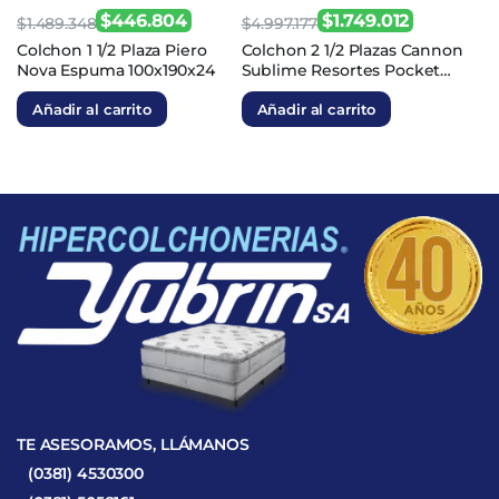
$
446.804
$
1.749.012
$
1.489.348
$
4.997.177
El
El
El
El
Colchon 1 1/2 Plaza Piero
Colchon 2 1/2 Plazas Cannon
Nova Espuma 100x190x24
Sublime Resortes Pocket
precio
precio
precio
precio
140x190x33
original
actual
original
actual
Añadir al carrito
Añadir al carrito
era:
es:
era:
es:
$1.489.348.
$446.804.
$4.997.177.
$1.749.012.
TE ASESORAMOS, LLÁMANOS
(0381) 4530300