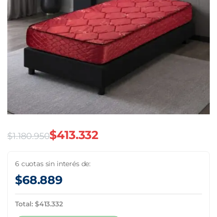
$
413.332
$
1.180.950
El
El
precio
precio
6 cuotas sin interés de:
$
68.889
original
actual
era:
es:
Total:
$
413.332