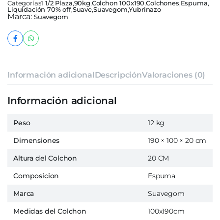
Categorías
1 1/2 Plaza
,
90kg
,
Colchon 100x190
,
Colchones
,
Espuma
,
Liquidación 70% off
,
Suave
,
Suavegom
,
Yubrinazo
Marca:
Suavegom
Información adicional
Descripción
Valoraciones (0)
Información adicional
Peso
12 kg
Dimensiones
190 × 100 × 20 cm
Altura del Colchon
20 CM
Composicion
Espuma
Marca
Suavegom
Medidas del Colchon
100x190cm